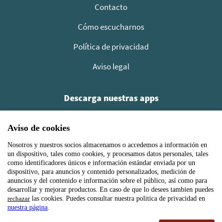
Contacto
Cómo escucharnos
Política de privacidad
Aviso legal
Descarga nuestras apps
Aviso de cookies
Nosotros y nuestros socios almacenamos o accedemos a información en
un dispositivo, tales como cookies, y procesamos datos personales, tales
como identificadores únicos e información estándar enviada por un
dispositivo, para anuncios y contenido personalizados, medición de
anuncios y del contenido e información sobre el público, así como para
desarrollar y mejorar productos. En caso de que lo desees tambien puedes
rechazar
las cookies. Puedes consultar nuestra politica de privacidad en
nuestra página
.