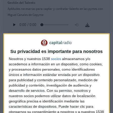
Gestión del Talento
Aptitudes necesarias para captar y contratar talento en las pymes con
Miguel Canales de Cepyme
Los universitarios de hoy serán los emprendedores del
mañana
Su privacidad es importante para nosotros
En cuanto a la captación y retención del talento
Miguel
Nosotros y nuestros 1538
socios
almacenamos y/o
Canales
afirma que "grandes empresas que están
accedemos a información en un dispositivo, como cookies,
dispuestas a pagar altos salarios y no encuentran los
y procesamos datos personales, como identificadores
perfiles demandados" y en relacion a lo que significa de
únicos e información estándar enviada por un dispositivo
atractivo para un trabajador decantarse por una pyme en
para publicidad y contenido personalizado, medición de
lugar de una gran empresa donde se pagan salarios mas
publicidad y contenido, investigación de audiencia y
desarrollo de servicios.
Con su permiso, nosotros y
altos,
Canales
opina que "los valores de las empresas son
nuestros socios podemos utilizar datos de localización
muy importantes y eso es un elemento de atractivo para
geográfica precisa e identificación mediante las
decantarse por una pyme".
características de dispositivos. Puede hacer clic para
otorgarnos su consentimiento a nosotros y a nuestros 1538