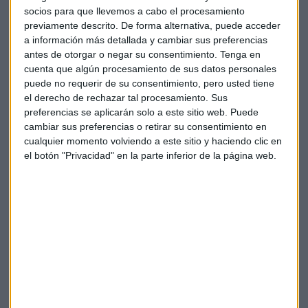
"El talento es un elemento clave nos solo para ser para ser
socios para que llevemos a cabo el procesamiento
competitivo, sino para el desarrollo empresarial" indica
previamente descrito. De forma alternativa, puede acceder
Canales
, que destaca el importante papel que juegan las
a información más detallada y cambiar sus preferencias
startups como oportunidad para las empresas y para el
antes de otorgar o negar su consentimiento.
Tenga en
cuenta que algún procesamiento de sus datos personales
país.
puede no requerir de su consentimiento, pero usted tiene
el derecho de rechazar tal procesamiento. Sus
Se hizo referencia a la Agenda Digital 2025 que tiene entre
preferencias se aplicarán solo a este sitio web. Puede
otras funciones apoyar a las pymes. Al respecto comentó
cambiar sus preferencias o retirar su consentimiento en
nuestro invitado cómo Cepyme participa en el proyecto
cualquier momento volviendo a este sitio y haciendo clic en
europeo Erasmus+ ECOVEN Centro europeo de formación
el botón "Privacidad" en la parte inferior de la página web.
en microelectrónica liderado por la Universidad Técnica de
Sofía, que cuenta con 21 socios de 7 paises distintos. En
España se colabora con la UNED y con la Asociación
Nacional de Centros de Certificación Profesional,
elaborando cursos on-line para que Europa sea fuerte en
microelectrónica.
Las empresas españolas no pueden cubrir
los 100.000 empleos que se demandan