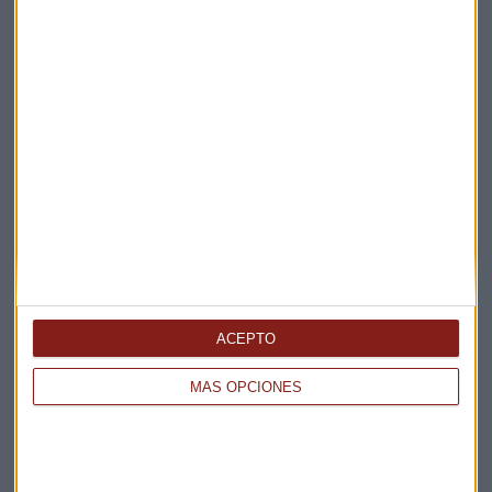
Elige los boletines a los que suscribirte
*
Apertura
La Magia de la Publicidad
Claves ESG
Acepto la
política de privacidad
. *
ACEPTO
MÁS OPCIONES
¡Suscribirme!