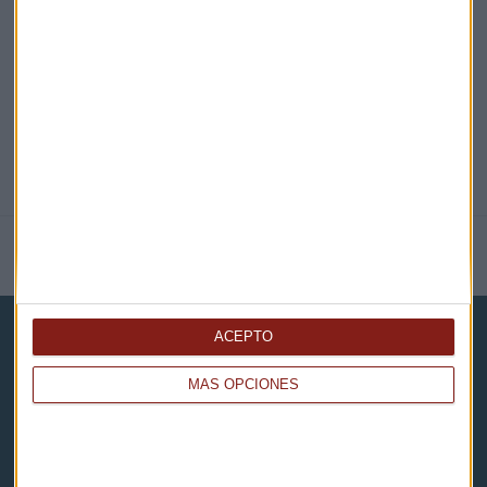
@CAPITALRADIOB
NOTICIAS RELACIONADAS
ACEPTO
MÁS OPCIONES
Capital Radio