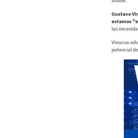
añade.
Gustavo Vi
estamos "e
las necesida
Vinacua advi
potencial de