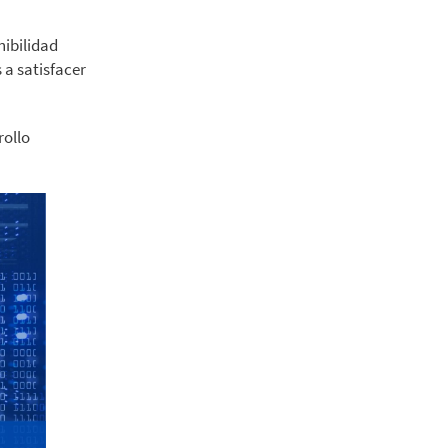
nibilidad
a satisfacer
rollo