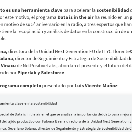
to
es una herramienta clave
para acelerar la
sostenibilidad
d
or este motivo, el programa
Data is in the air
ha reunido en un
n motivo de su 5º aniversario en la radio, a tres expertos que ha
e tiene la recopilación y análisis de datos en la construcción de u
ble.
na,
directora de la Unidad Next Generation EU de LLYC Llorent
Solana
, director de Seguimiento y Estrategia de Sostenibilidad 
 Vinacu
de NetPositiveLabs, abordan el presente y el futuro del d
ecido por
Piperlab y Salesforce
.
rograma completo
presentado por
Luis Vicente Muñoz
:
ramienta clave en la sostenibilidad
cial de Data is in the air en el que se analiza la importancia del dato para mejora
ad del tejido productivo con Paloma Baena directora de la Unidad Next Generation E
nca, Severiano Solana, director de Seguimiento y Estrategia de Sostenibilidad de 