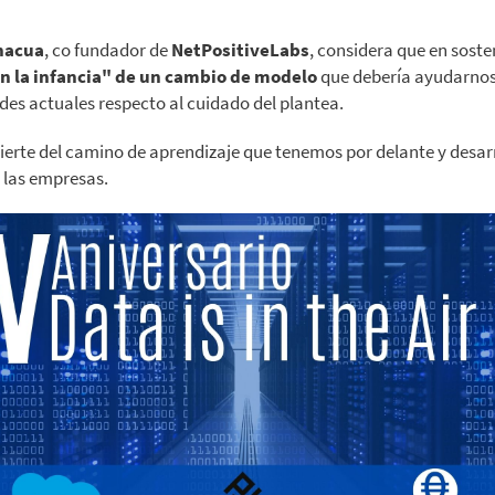
nacua
, co fundador de
NetPositiveLabs
, considera que en soste
n la infancia" de un cambio de modelo
que debería ayudarnos 
des actuales respecto al cuidado del plantea.
erte del camino de aprendizaje que tenemos por delante y desar
 las empresas.