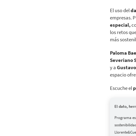
El uso del
da
empresas. P
especial,
co
los retos qu
más sosteni
Paloma Bae
Severiano 
y a
Gustavo
espacio ofr
Escuche el
p
El dato, her
Programa espe
sostenibilid
Llorente&Cue