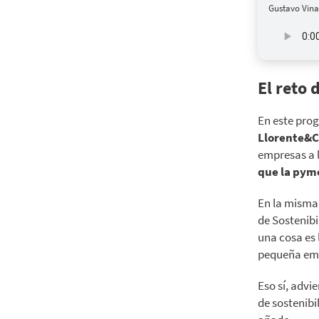
Gustavo Vina
El reto
En este pro
Llorente&
empresas a l
que la pyme
En la misma
de Sostenibi
una cosa es 
pequeña em
Eso sí, advi
de sostenibi