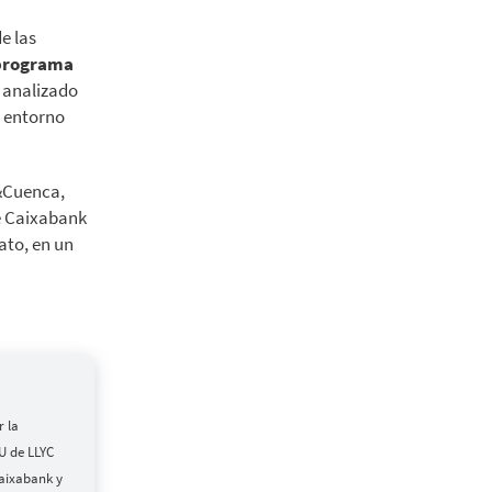
e las
programa
n analizado
n entorno
e&Cuenca,
de Caixabank
ato, en un
r la
U de LLYC
Caixabank y