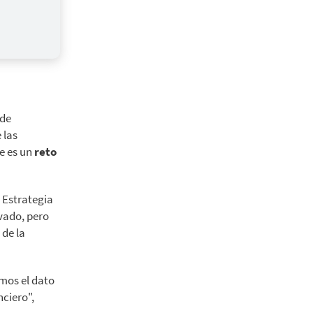
 de
 las
e es un
reto
y Estrategia
evado, pero
 de la
amos el dato
ciero",