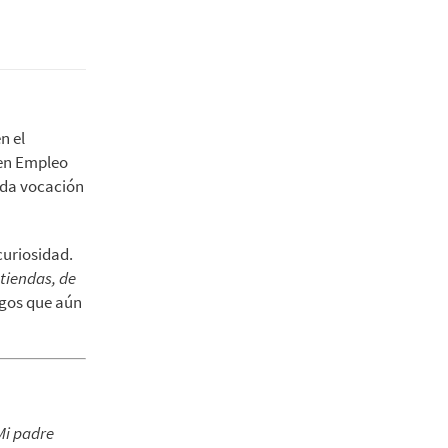
n el
 en Empleo
ida vocación
curiosidad.
 tiendas, de
migos que aún
Mi padre