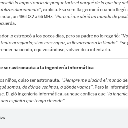
nseñó la importancia de preguntarte el porqué de lo que hay de
utilizas diariamente”
, explica. Esa semilla germinó cuando llegó 
nador, un 486 DX2 a 66 MHz.
“Para mí me abrió un mundo de posib
recuerda.
dor lo estropeó a los pocos días, pero su padre no lo regañó:
“No
tenta arreglarlo; si no eres capaz, lo llevaremos a la tienda”
. Ese
prender haciendo, equivocándose, volviendo a intentarlo.
e ser astronauta a la ingeniería informática
 niños, quiso ser astronauta.
“Siempre me alucinó el mundo del 
l qué somos, de dónde venimos, a dónde vamos”
. Pero la informá
. Eligió ingeniería informática, aunque confiesa que
“la ingenie
s una espinita que tengo clavada”
.
ico