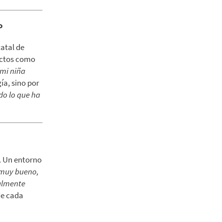
o
atal de
yectos como
 mi niña
ía, sino por
do lo que ha
. Un entorno
 muy bueno,
almente
de cada