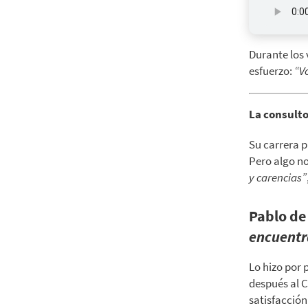
Durante los 
esfuerzo:
“V
La consultor
Su carrera p
Pero algo n
y carencias”
Pablo de
encuentra
Lo hizo por 
después al C
satisfacción