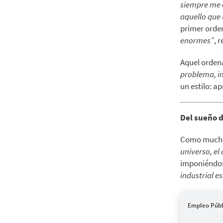
siempre me e
aquello que 
primer orde
enormes”
, 
Aquel ordena
problema, in
un estilo: a
Del sueño d
Como muchos
universo, e
imponiéndose
industrial e
Empleo Públ