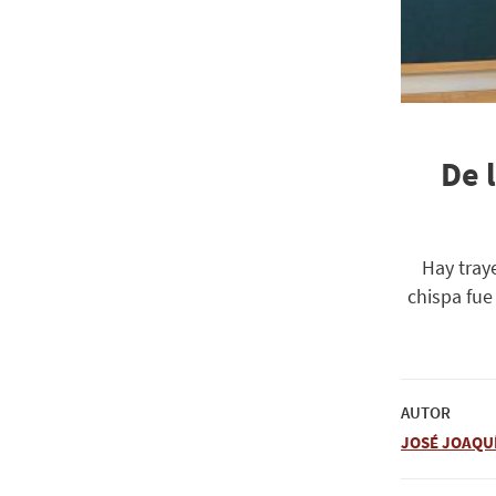
De 
Hay tray
chispa fue
AUTOR
JOSÉ JOAQU