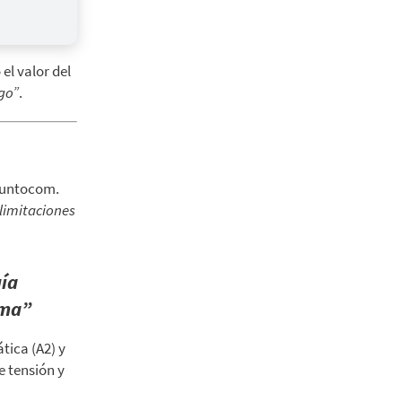
el valor del
go”
.
 puntocom.
limitaciones
gía
ema”
tica (A2) y
e tensión y