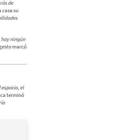
trás de
a casa su
ilidades
 hay ningún
 gesto marcó
espacio, el
tica terminó
ría