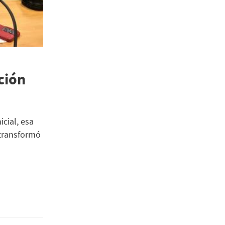
ción
cial, esa
 transformó