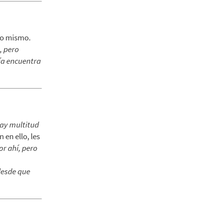
lo mismo.
, pero
gía encuentra
hay multitud
n en ello, les
r ahí, pero
desde que