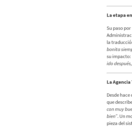
La etapa en
Su paso por 
Administraci
la traducció
bonita siemp
su impacto:
ido después, 
La Agencia 
Desde hace 
que describ
con muy bue
bien”
. Un m
pieza del sis