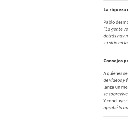
La riqueza 
Pablo desmo
“La gente ve
detrás hay 
su sitio en 
Consejos pa
A quienes se
de vídeos y
lanza un me
se sobreviv
Y concluye c
aprobé la op