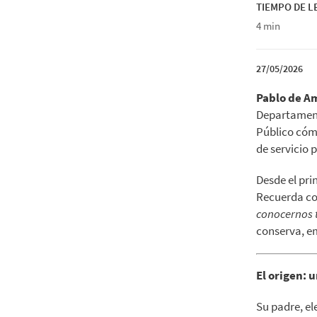
TIEMPO DE 
4 min
27/05/2026
Pablo de Am
Departamento
Público cóm
de servicio 
Desde el pri
Recuerda co
conocernos t
conserva, e
El origen: 
Su padre, el