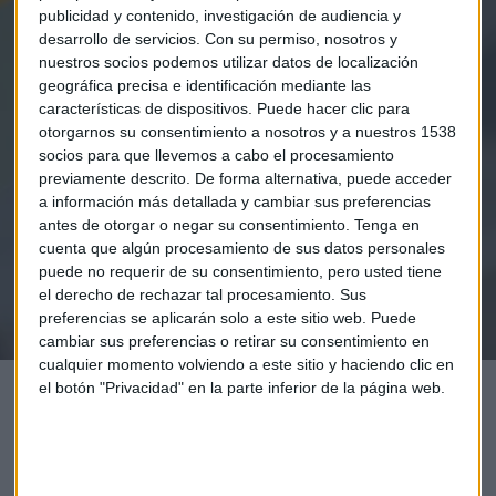
publicidad y contenido, investigación de audiencia y
desarrollo de servicios.
Con su permiso, nosotros y
nuestros socios podemos utilizar datos de localización
geográfica precisa e identificación mediante las
Elige los boletines a los que suscribirte
*
características de dispositivos. Puede hacer clic para
Apertura
otorgarnos su consentimiento a nosotros y a nuestros 1538
socios para que llevemos a cabo el procesamiento
La Magia de la Publicidad
previamente descrito. De forma alternativa, puede acceder
Claves ESG
a información más detallada y cambiar sus preferencias
antes de otorgar o negar su consentimiento.
Tenga en
Acepto la
política de privacidad
. *
cuenta que algún procesamiento de sus datos personales
puede no requerir de su consentimiento, pero usted tiene
el derecho de rechazar tal procesamiento. Sus
¡Suscribirme!
preferencias se aplicarán solo a este sitio web. Puede
cambiar sus preferencias o retirar su consentimiento en
cualquier momento volviendo a este sitio y haciendo clic en
el botón "Privacidad" en la parte inferior de la página web.