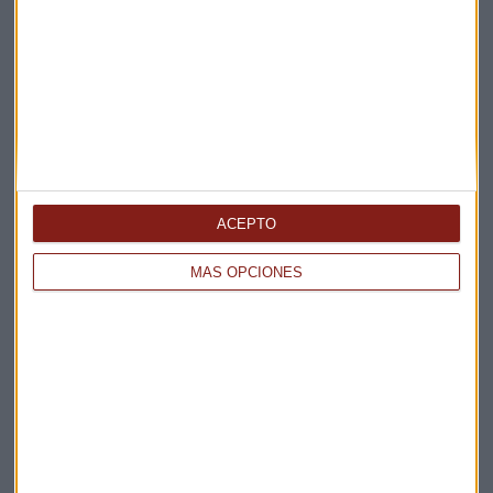
NUEVO PODCAST
Así puede el talento cambiar toda una industria
ACEPTO
Gabriel Crespo
MÁS OPCIONES