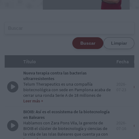
Buscar
Limpiar
Título
Fecha
Du
Nueva terapia contra las bacterias
ultrarresistentes
Telum Therapeutics es una compañía
2026-
00
biotecnológica con sede en Pamplona acaba de
07-23
cerrar una ronda Serie A de 18 millones de
euros para llevar a ensayos clínicos un nuevo
Leer
más +
tipo de terapia contra una de las bacterias
BIOIB: Así es el ecosistema de la biotecnología
multirresistentes más peligrosas para pacientes
en Baleares
hospitalizados. Hablamos con Roberto Díez su
Hablamos con Zara Pons Vila, la gerente de
2026-
fundador y director de Operaciones
00
BIOIB el clúster de biotecnología y ciencias de
07-16
la vida de las Islas Baleares que cuenta ya con