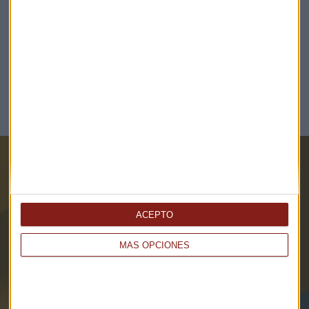
BIOTECNOLOGÍA CAPITAL
Los “Premios Periodismo AseBio” galardonan a
Belén Diego y Miguel Sanmartín
Redacción Capital Radio
Suscríbete a nuestros boletines
Te enviaremos las noticias más importantes del día
ACEPTO
MÁS OPCIONES