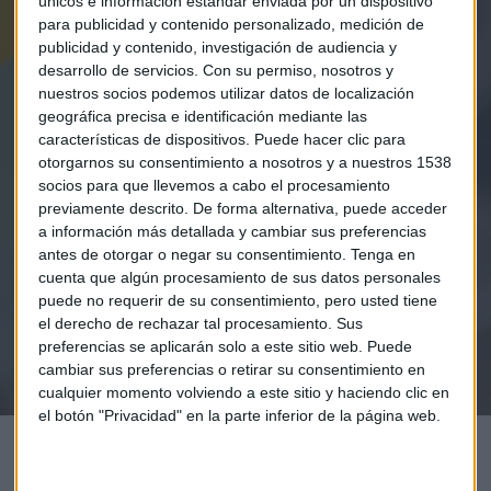
únicos e información estándar enviada por un dispositivo
para publicidad y contenido personalizado, medición de
publicidad y contenido, investigación de audiencia y
desarrollo de servicios.
Con su permiso, nosotros y
nuestros socios podemos utilizar datos de localización
geográfica precisa e identificación mediante las
características de dispositivos. Puede hacer clic para
Elige los boletines a los que suscribirte
*
otorgarnos su consentimiento a nosotros y a nuestros 1538
socios para que llevemos a cabo el procesamiento
Apertura
previamente descrito. De forma alternativa, puede acceder
La Magia de la Publicidad
a información más detallada y cambiar sus preferencias
Claves ESG
antes de otorgar o negar su consentimiento.
Tenga en
cuenta que algún procesamiento de sus datos personales
puede no requerir de su consentimiento, pero usted tiene
Acepto la
política de privacidad
. *
el derecho de rechazar tal procesamiento. Sus
preferencias se aplicarán solo a este sitio web. Puede
¡Suscribirme!
cambiar sus preferencias o retirar su consentimiento en
cualquier momento volviendo a este sitio y haciendo clic en
el botón "Privacidad" en la parte inferior de la página web.