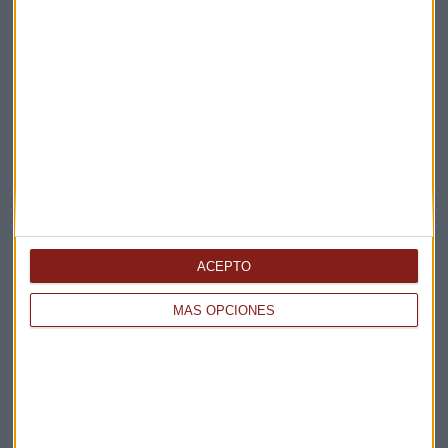
ENTREVISTA CAPITAL
"No habrá un acuerdo entre EEUU e Irán a corto
plazo"
ACEPTO
Miguel Sanmartín
MÁS OPCIONES