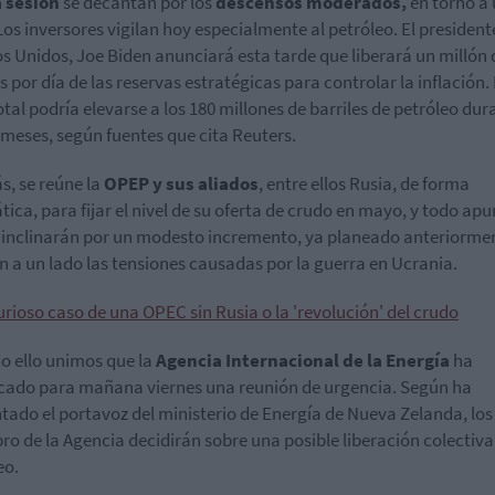
 sesión
se decantan por los
descensos moderados,
en torno a
Los inversores vigilan hoy especialmente al petróleo. El president
s Unidos, Joe Biden anunciará esta tarde que liberará un millón 
es por día de las reservas estratégicas para controlar la inflación.
total podría elevarse a los 180 millones de barriles de petróleo dur
 meses, según fuentes que cita Reuters.
, se reúne la
OPEP y sus aliados
, entre ellos Rusia, de forma
tica, para fijar el nivel de su oferta de crudo en mayo, y todo apu
 inclinarán por un modesto incremento, ya planeado anteriormen
n a un lado las tensiones causadas por la guerra en Ucrania.
urioso caso de una OPEC sin Rusia o la 'revolución' del crudo
do ello unimos que la
Agencia Internacional de la Energía
ha
ado para mañana viernes una reunión de urgencia. Según ha
tado el portavoz del ministerio de Energía de Nueva Zelanda, los
o de la Agencia decidirán sobre una posible liberación colectiva
eo.