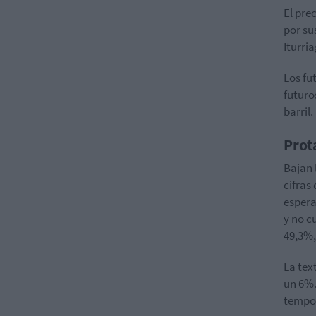
El pre
por su
Iturri
Los fu
futuro
barril.
Prot
Bajan 
cifras
espera
y no c
49,3%,
La tex
un 6%.
tempor