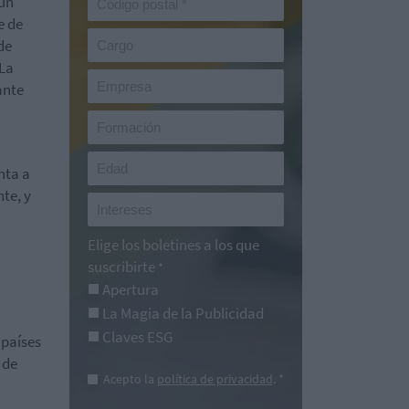
 un
e de
de
 La
ante
nta a
te, y
Elige los boletines a los que
suscribirte
*
Apertura
La Magia de la Publicidad
Claves ESG
 países
 de
Acepto la
política de privacidad
. *