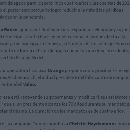
ero delegado para los próximos cuatro años y las cuentas de 202
 el gestor aeroportuario logró reducir a la mitad las pérdidas
ladas en la pandemia.
ja Banco
, quinta entidad financiera española, celebra hoy su jun
l de accionistas. Lo hace en medio de una crisis que afecta a la
ución y a su principal accionista, la Fundación Unicaja, que hoy re
ronato de forma extraordinaria a convocatoria de su presidente, 
vertido Braulio Medel.
yor operadora francesa
Orange
propone como presidente no eje
ues Aschenbroich, el actual presidente del fabricante de compo
l automóvil
Valeo.
resa está renovando su gobernanza y modificará sus estatutos 
ir que si un presidente alcanza los 70 años durante su mandato 
tar el mismo. La duración de los mandatos es de cuatro años.
ero, la compañía Orange nombró a
Christel Heydemann
como n