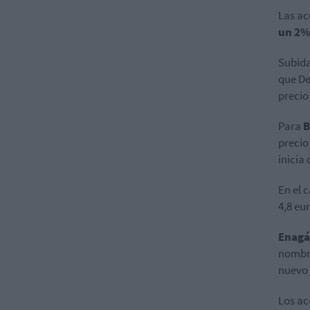
Las ac
un 2%
Subida
que De
precio
Para
B
precio
inicia
En el 
4,8 eu
Enagá
nombra
nuevo 
Los ac