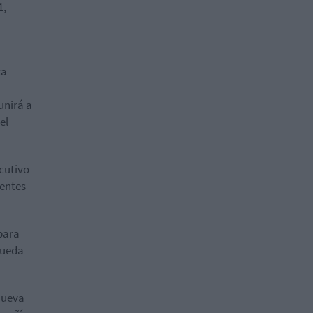
1,
ta
unirá a
el
cutivo
nentes
para
pueda
ueva