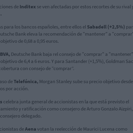
ciones de
Inditex
se ven afectadas por estos recortes de su rival 
.
s para los bancos españoles, entre ellos el
Sabadell (+2,5%)
par
utsche Bank eleva la recomendación de "mantener" a "comprar"
 objetivo de 0,68 a 0,95 euros.
BVA,
Deutsche Bank baja rel consejo de "comprar" a "mantener" 
 objetivo de 6,4 a 6 euros. Y para Santander (+1,5%), Goldman Sa
 cobertura con consejo de “comprar”.
caso de
Telefónica,
Morgan Stanley sube su precio objetivo desde 
ros por acción.
s
celebra junta general de accionistas en la que está previsto el
miento y ratificación como consejero de Arturo Gonzalo Aizpiri, 
consejero delegado.
cionistas de
Aena
votan la reelección de Maurici Lucena como