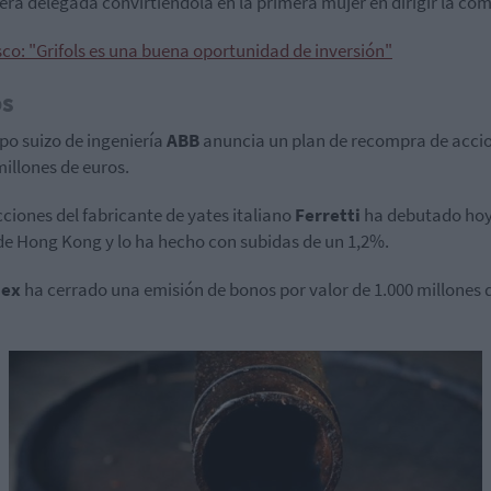
era delegada convirtiéndola en la primera mujer en dirigir la co
sco: "Grifols es una buena oportunidad de inversión"
os
upo suizo de ingeniería
ABB
anuncia un plan de recompra de acci
millones de euros.
cciones del fabricante de yates italiano
Ferretti
ha debutado hoy
de Hong Kong y lo ha hecho con subidas de un 1,2%.
nex
ha cerrado una emisión de bonos por valor de 1.000 millones 