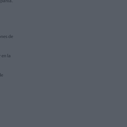
mpañía.
ones de
 en la
de