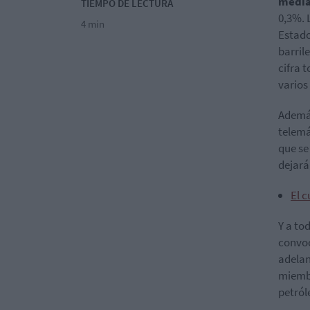
media
TIEMPO DE LECTURA
0,3%. 
4 min
Estado
barril
cifra 
varios
Además
telemá
que se
dejará
El c
Y a to
convoc
adelan
miembr
petról