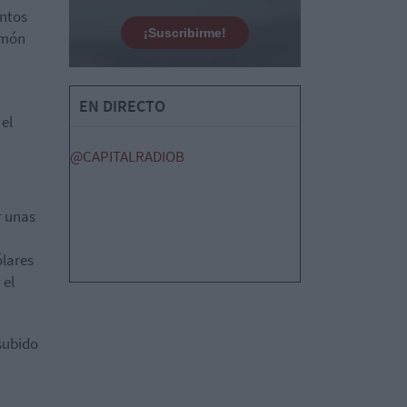
entos
¡Suscribirme!
Ramón
EN DIRECTO
el
@CAPITALRADIOB
r unas
ólares
 el
 subido