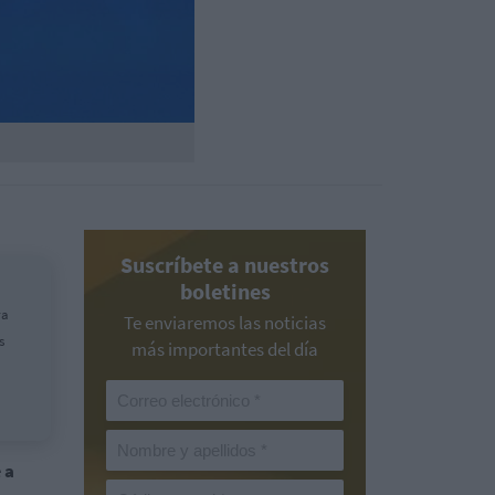
Suscríbete a nuestros
boletines
ra
Te enviaremos las noticias
s
más importantes del día
e
a