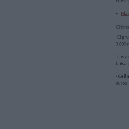
consej
Bla
Otr
-El gr
3.000 
-Las a
bolsa 
-
Cell
euros