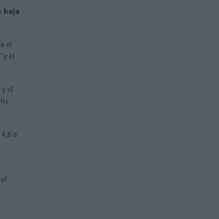
y
baja
a el
 y el
y el
chs
4,6 a
el