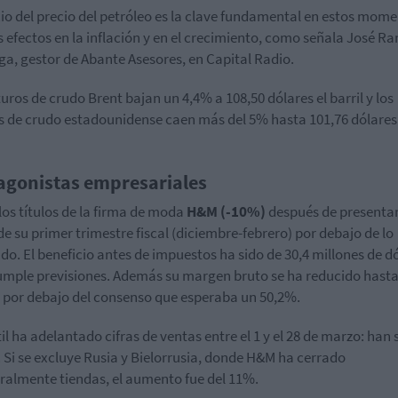
cio del precio del petróleo es la clave fundamental en estos mom
s efectos en la inflación y en el crecimiento, como señala José 
aga, gestor de Abante Asesores, en Capital Radio.
turos de crudo Brent bajan un 4,4% a 108,50 dólares el barril y los
s de crudo estadounidense caen más del 5% hasta 101,76 dólares 
agonistas empresariales
los títulos de la firma de moda
H&M (-10%)
después de presenta
 de su primer trimestre fiscal (diciembre-febrero) por debajo de lo
do. El beneficio antes de impuestos ha sido de 30,4 millones de d
umple previsiones. Además su margen bruto se ha reducido hasta
 por debajo del consenso que esperaba un 50,2%.
til ha adelantado cifras de ventas entre el 1 y el 28 de marzo: han
 Si se excluye Rusia y Bielorrusia, donde H&M ha cerrado
almente tiendas, el aumento fue del 11%.