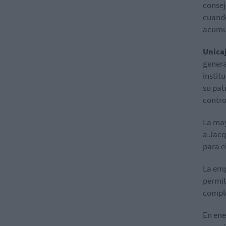
consej
cuando
acumu
Unica
genera
instit
su pat
contro
La ma
a Jacq
para e
La emp
permit
comple
En en