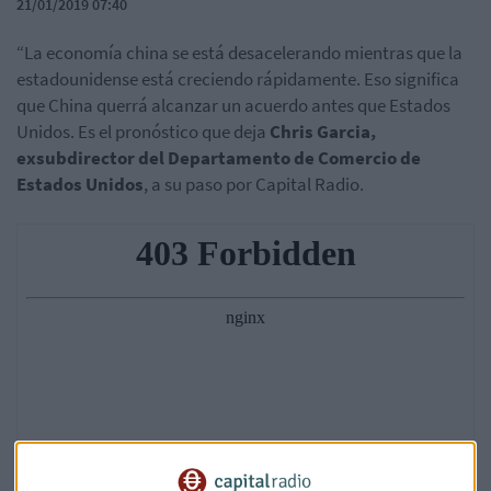
21/01/2019 07:40
“La economía china se está desacelerando mientras que la
estadounidense está creciendo rápidamente. Eso significa
que China querrá alcanzar un acuerdo antes que Estados
Unidos. Es el pronóstico que deja
Chris Garcia,
exsubdirector del Departamento de Comercio de
Estados Unidos
, a su paso por Capital Radio.