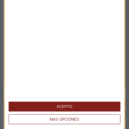
Elige los boletines a los que suscribirte
*
Apertura
La Magia de la Publicidad
Claves ESG
Acepto la
política de privacidad
. *
¡Suscribirme!
EN DIRECTO
@CAPITALRADIOB
ACEPTO
MÁS OPCIONES