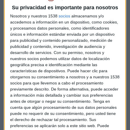
Su privacidad es importante para nosotros
Nosotros y nuestros 1538
socios
almacenamos y/o
accedemos a información en un dispositivo, como cookies,
y procesamos datos personales, como identificadores
únicos e información estándar enviada por un dispositivo
Si bien reconoce que a corto plazo ambas economías están
para publicidad y contenido personalizado, medición de
sufriendo por la guerra comercial y la imposición de
publicidad y contenido, investigación de audiencia y
desarrollo de servicios.
Con su permiso, nosotros y
aranceles mutuos,
pronostica que la ralentización del
nuestros socios podemos utilizar datos de localización
crecimiento en China hará que la economía asiática
geográfica precisa e identificación mediante las
“sufra más”
que la norteamericana.
características de dispositivos. Puede hacer clic para
otorgarnos su consentimiento a nosotros y a nuestros 1538
“Queremos cero subsidios, cero aranceles, cero barreras no
socios para que llevemos a cabo el procesamiento
arancelarias. Esa es la meta final. En realidad, tienes que
previamente descrito. De forma alternativa, puede acceder
hacer amenazas serias a un país como China, bajo mandato
a información más detallada y cambiar sus preferencias
antes de otorgar o negar su consentimiento.
Tenga en
comunista desde hace décadas, porque no va a tomar
cuenta que algún procesamiento de sus datos personales
enserio a EEUU a no ser que haya amenazas serias”, apunta
puede no requerir de su consentimiento, pero usted tiene
García.
el derecho de rechazar tal procesamiento. Sus
preferencias se aplicarán solo a este sitio web. Puede