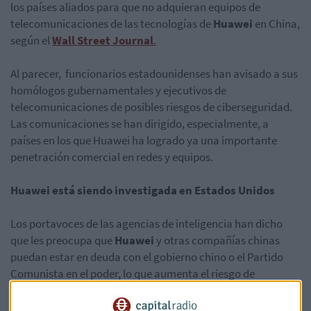
los países aliados para que no adquieran equipos de
telecomunicaciones de las tecnologías de
Huawei
en China,
según el
Wall Street Journal
.
Al parecer, funcionarios estadounidenses han avisado a sus
homólogos gubernamentales y ejecutivos de
telecomunicaciones de posibles riesgos de ciberseguridad.
Las comunicaciones se han dirigido, especialmente, a
países en los que Huawei ha logrado ya una importante
penetración comercial en redes y equipos.
Huawei está siendo investigada en Estados Unidos
Los portavoces de las agencias de inteligencia han dicho
que les preocupa que
Huawei
y otras compañías chinas
puedan estar en deuda con el gobierno chino o el Partido
Comunista en el poder, lo que aumenta el riesgo de
espionaje.