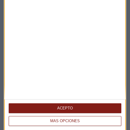
Elige los boletines a los que suscribirte
*
Apertura
La Magia de la Publicidad
Claves ESG
Acepto la
política de privacidad
. *
¡Suscribirme!
EN DIRECTO
@CAPITALRADIOB
ACEPTO
MÁS OPCIONES