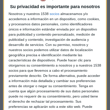
Washington ha estado considerando aumentar la ayuda
Su privacidad es importante para nosotros
financiera para el desarrollo de las telecomunicaciones en
Nosotros y nuestros 1538
socios
almacenamos y/o
los países que rechazan los equipos de fabricación china,
accedemos a información en un dispositivo, como cookies,
según el WSJ.
y procesamos datos personales, como identificadores
únicos e información estándar enviada por un dispositivo
Una de las preocupaciones del gobierno se basa en el uso de
para publicidad y contenido personalizado, medición de
equipos de telecomunicaciones chinos en países que
publicidad y contenido, investigación de audiencia y
desarrollo de servicios.
Con su permiso, nosotros y
albergan bases militares de Estados Unidos, como
nuestros socios podemos utilizar datos de localización
Alemania, Italia y Japón, agrega el informe.
geográfica precisa e identificación mediante las
características de dispositivos. Puede hacer clic para
"Huawei está sorprendida por los comportamientos del
otorgarnos su consentimiento a nosotros y a nuestros 1538
Gobierno de los Estados Unidos detallados en el artículo. Si
socios para que llevemos a cabo el procesamiento
el comportamiento de un gobierno se extiende más allá de
previamente descrito. De forma alternativa, puede acceder
su jurisdicción, tal actividad no debería ser fomentada",
a información más detallada y cambiar sus preferencias
antes de otorgar o negar su consentimiento.
Tenga en
explica la compañía china a Capital Radio.
cuenta que algún procesamiento de sus datos personales
puede no requerir de su consentimiento, pero usted tiene
En un breve comunicado, la tecnológica defiende sus
el derecho de rechazar tal procesamiento. Sus
productos y negocio. "Los productos y soluciones de
preferencias se aplicarán solo a este sitio web. Puede