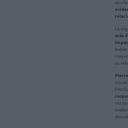
ayudan
evide
relaci
La org
más d
impac
hubier
mayorí
su vid
Pierr
inicia
Efecti
corpo
vez qu
eviden
donado