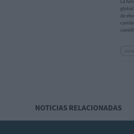
La fun
global
de efe
cambio
cientí
Dona
NOTICIAS RELACIONADAS