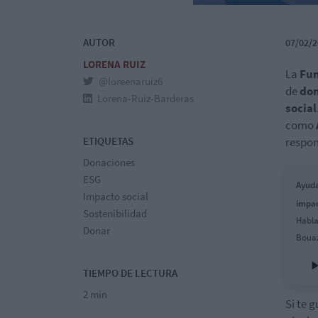
AUTOR
07/02/2
LORENA RUIZ
La
Fun
@loreenaruiz6
de
do
Lorena-Ruiz-Barderas
social
como
ETIQUETAS
respon
Donaciones
ESG
Ayuda
Impacto social
impac
Sostenibilidad
Habla
Donar
Bouaz
TIEMPO DE LECTURA
2 min
Si te 