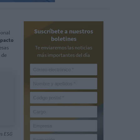
Suscríbete a nuestros
ional
boletines
pacto
esas
Te enviaremos las noticias
a de
más importantes del día
es ESG