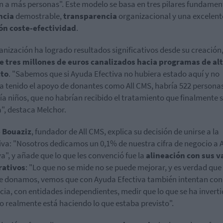
 a más personas". Este modelo se basa en tres pilares fundamen
ncia
demostrable,
transparencia
organizacional y una excelent
ón coste-efectividad
.
anización ha logrado resultados significativos desde su creación
e tres millones de euros canalizados hacia programas de al
to
. "Sabemos que si Ayuda Efectiva no hubiera estado aquí y no
a tenido el apoyo de donantes como All CMS, habría 522 personas
a niños, que no habrían recibido el tratamiento que finalmente 
a", destaca Melchor.
e Bouaziz
, fundador de All CMS, explica su decisión de unirse a la
tiva: "Nosotros dedicamos un 0,1% de nuestra cifra de negocio a
va", y añade que lo que les convenció fue la
alineación con sus v
rativos
: "Lo que no se mide no se puede mejorar, y es verdad que
e donamos, vemos que con Ayuda Efectiva también intentan con
cia, con entidades independientes, medir que lo que se ha inverti
 realmente está haciendo lo que estaba previsto".