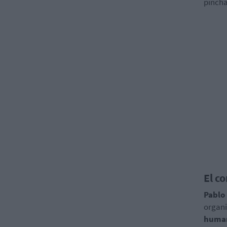
pincha
El c
Pablo
organi
human