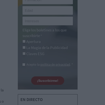
Elige los boletines a los que
suscribirte
*
Apertura
La Magia de la Publicidad
Claves ESG
Acepto la
política de privacidad
. *
¡Suscribirme!
 la
EN DIRECTO
s o