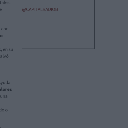
tales:
e
@CAPITALRADIOB
, con
to
, en su
salvó
 Ayuda
alores
 una
do o