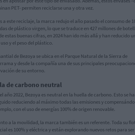
 en apostar por este tipo de envasado. Además, estos envases –
nan PET- permiten reciclarse una y otra vez.
s a este reciclaje, la marca redujo el año pasado el consumo de 1
das de plástico virgen, lo que se traduce en 427 millones de botell
de estas buenas cifras, en 2024 han ido más allá y han reducido 
uso y el peso del plástico.
antial de Bezoya se ubica en el Parque Natural de la Sierra de
rama y desde la compañía una de sus principales preocupacione
vación de su entorno.
la de carbono neutral
el año 2022, Bezoya es neutral en la huella de carbono. Esto se ha
uido reduciendo al máximo todas las emisiones y compensándo
emplo, con el uso de energías 100% de origen renovable.
nto a la movilidad, la marca también es un referente. Toda su flo
ial es 100% y eléctrica y están explorando nuevos retos para ser