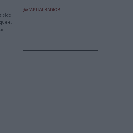
@CAPITALRADIOB
a sido
que el
 un