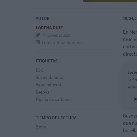
AUTOR
19/04/2
LORENA RUIZ
En Mer
@loreenaruiz6
mucho 
Lorena-Ruiz-Barderas
carbon
direct
ETIQUETAS
ESG
Soste
Sostenibilidad
La fi
Agua mineral
sosten
Bezoya
Huella de carbono
Bezoya
TIEMPO DE LECTURA
que nu
2 min
botell