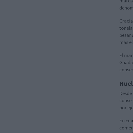
marcas
denomi
Gracia
tonela
pesar 
más el 
El man
Guadar
conser
Huel
Desde 
conseg
por ej
En cua
comerc