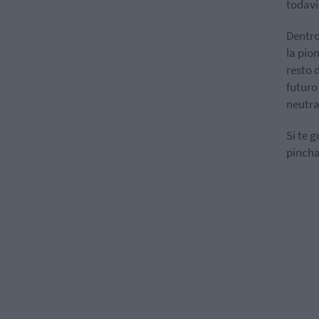
todaví
Dentro
la pio
resto 
futuro
neutra
Si te 
pincha