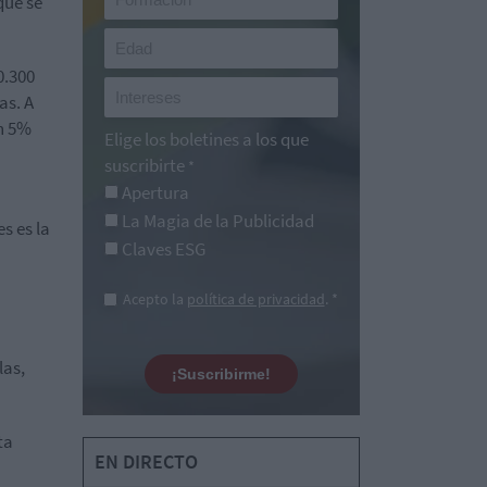
que se
0.300
as. A
un 5%
Elige los boletines a los que
suscribirte
*
Apertura
La Magia de la Publicidad
s es la
Claves ESG
Acepto la
política de privacidad
. *
las,
¡Suscribirme!
ta
EN DIRECTO