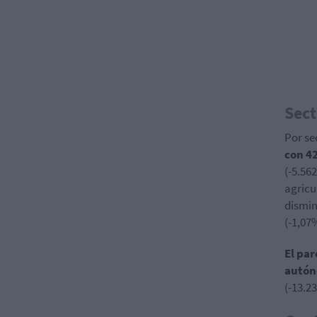
Sect
Por se
con 4
(-5.56
agricu
dismin
(-1,07
El pa
autón
(-13.2