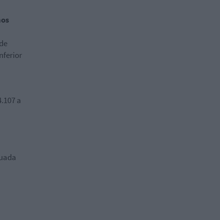
nos
 de
nferior
4.107 a
tuada