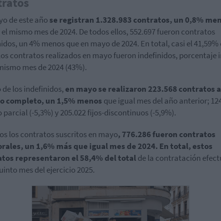
tratos
yo de este año
se registran 1.328.983 contratos, un 0,8% me
 el mismo mes de 2024. De todos ellos, 552.697 fueron contratos
nidos, un 4% menos que en mayo de 2024. En total, casi el 41,59%
los contratos realizados en mayo fueron indefinidos, porcentaje i
 mismo mes de 2024 (43%).
 de los indefinidos,
en mayo se realizaron 223.568 contratos a
o completo, un 1,5% menos
que igual mes del año anterior; 12
 parcial (-5,3%) y 205.022 fijos-discontinuos (-5,9%).
os los contratos suscritos en mayo
, 776.286 fueron contratos
rales, un 1,6% más que igual mes de 2024. En total, estos
atos representaron el 58,4% del total
de la contratación efec
quinto mes del ejercicio 2025.