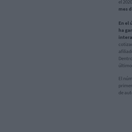
el 202
mes d
En el 
ha ga
inter
cotiza
afilia
Dentro
último
El núm
primer
de aut