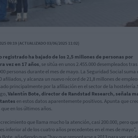
025 09:19 (ACTUALIZADO 03/06/2025 11:02)
o registrado ha bajado de los 2,5 millones de personas por
ra vez en 17 años
, se sitúa en unos 2.455.000 desempleados tras
000 personas durante el mes de mayo. La Seguridad Social suma 
0 afiliados, y alcanza un nuevo récord de 21,8 millones de empleo
ado principalmente por la afiliación en el sector de la hostelería.
go,
Valentín Bote, director de Randstad Research, señala m
tantes
en estos datos aparentemente positivos. Apunta que cre
que en los últimos años.
 crecimiento que llama mucho la atención, casi 200.000, pero que
es inferior al de los cuatro años precedentes en el mes de mayo",
a Bote, añadiendo que "hay que remontarse a 2013 para ver un d