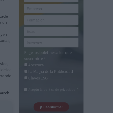
rcado
a un
uyen
rsonas,
Elige los boletines a los que
suscribirte
*
estos,
Apertura
 de los
La Magia de la Publicidad
perando
Claves ESG
Acepto la
política de privacidad
. *
search
¡Suscribirme!