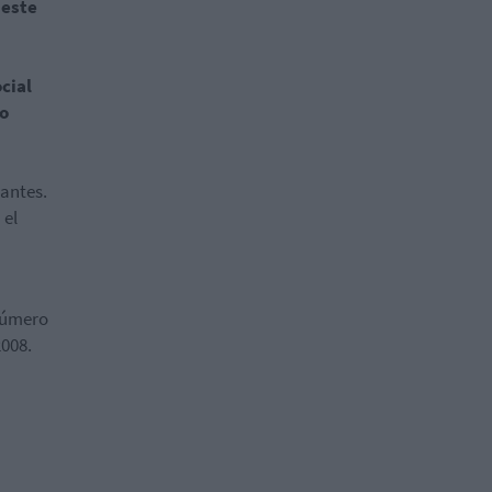
 este
cial
to
zantes.
 el
 número
2008.