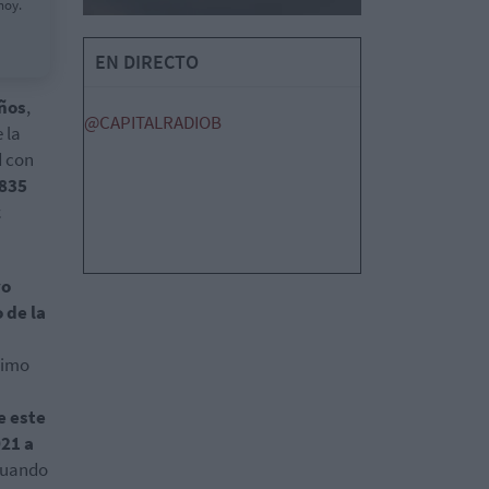
hoy.
EN DIRECTO
años
,
@CAPITALRADIOB
 la
d con
.835
z
yo
 de la
ximo
e este
021 a
ptuando