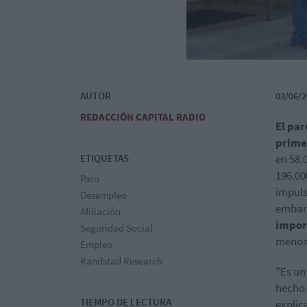
AUTOR
03/06/2
REDACCIÓN CAPITAL RADIO
El par
prime
ETIQUETAS
en 58.
196.00
Paro
impuls
Desempleo
embar
Afiliación
impor
Seguridad Social
menos 
Empleo
Randstad Research
"Es un
hecho 
TIEMPO DE LECTURA
explic