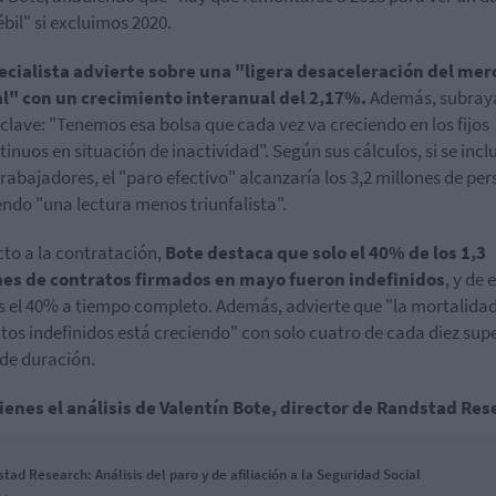
bil" si excluimos 2020.
ecialista advierte sobre una "ligera desaceleración del me
al" con un crecimiento interanual del 2,17%.
Además, subray
 clave: "Tenemos esa bolsa que cada vez va creciendo en los fijos
tinuos en situación de inactividad". Según sus cálculos, si se incl
trabajadores, el "paro efectivo" alcanzaría los 3,2 millones de pe
endo "una lectura menos triunfalista".
to a la contratación,
Bote destaca que solo el 40% de los 1,3
nes de contratos firmados en mayo fueron indefinidos
, y de 
 el 40% a tiempo completo. Además, advierte que "la mortalidad
tos indefinidos está creciendo" con solo cuatro de cada diez su
 de duración.
ienes el análisis de Valentín Bote, director de Randstad Re
tad Research: Análisis del paro y de afiliación a la Seguridad Social