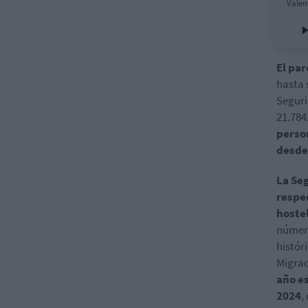
Valen
El par
hasta 
Seguri
21.784
perso
desde 
La Se
respec
hoste
número
histór
Migrac
año es
2024
,