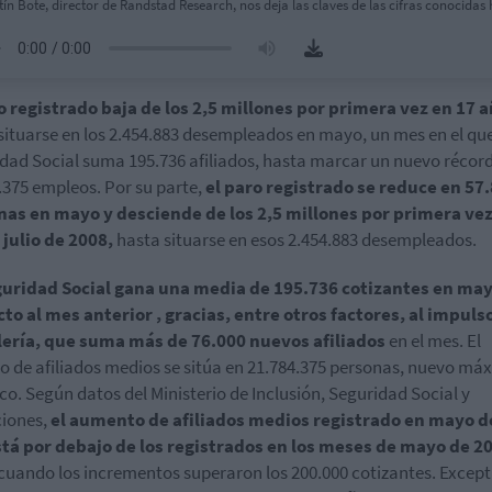
tín Bote, director de Randstad Research, nos deja las claves de las cifras conocidas 
o registrado baja de los 2,5 millones por primera vez en 17 
situarse en los 2.454.883 desempleados en mayo, un mes en el que
dad Social suma 195.736 afiliados, hasta marcar un nuevo récor
.375 empleos. Por su parte,
el paro registrado se reduce en 57
nas en mayo y desciende de los 2,5 millones por primera ve
julio de 2008,
hasta situarse en esos 2.454.883 desempleados.
guridad Social gana una media de 195.736 cotizantes en ma
to al mes anterior , gracias, entre otros factores, al impulso
lería, que suma más de 76.000 nuevos afiliados
en el mes. El
 de afiliados medios se sitúa en 21.784.375 personas, nuevo má
ico. Según datos del Ministerio de Inclusión, Seguridad Social y
iones,
el aumento de afiliados medios registrado en mayo d
tá por debajo de los registrados en los meses de mayo de 2
 cuando los incrementos superaron los 200.000 cotizantes. Exce