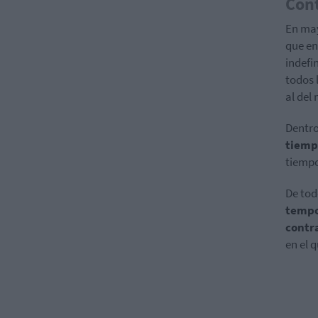
Con
En ma
que en
indefi
todos 
al del
Dentro
tiemp
tiempo
De tod
tempo
contr
en el 