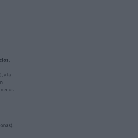
cios,
, y la
én
s menos
sonas).