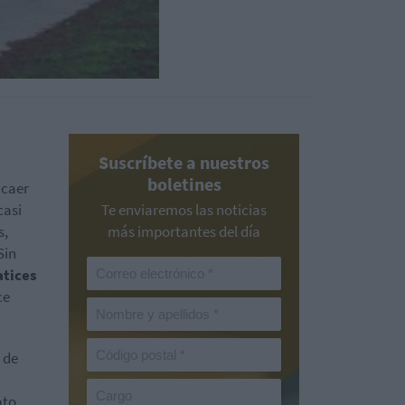
Suscríbete a nuestros
boletines
 caer
casi
Te enviaremos las noticias
s,
más importantes del día
Sin
atices
ce
 de
ato