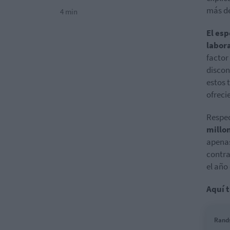
más dé
4 min
El esp
labor
factor
discon
estos 
ofreci
Respec
millo
apenas
contra
el año
Aquí t
Rands