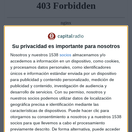
Su privacidad es importante para nosotros
Nosotros y nuestros 1538
socios
almacenamos y/o
accedemos a información en un dispositivo, como cookies,
y procesamos datos personales, como identificadores
únicos e información estándar enviada por un dispositivo
para publicidad y contenido personalizado, medición de
publicidad y contenido, investigación de audiencia y
desarrollo de servicios.
Con su permiso, nosotros y
nuestros socios podemos utilizar datos de localización
geográfica precisa e identificación mediante las
Los expertos creen que todo se acelerará en los próximos
características de dispositivos. Puede hacer clic para
años y sobre todo con los nativos digitales, los que ahora
otorgarnos su consentimiento a nosotros y a nuestros 1538
socios para que llevemos a cabo el procesamiento
tienen menos de 12 años, más acostumbrados a la
previamente descrito. De forma alternativa, puede acceder
tecnología y que exigirán prácticamente lo mismo a un