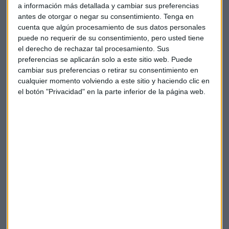
a información más detallada y cambiar sus preferencias
coche que a un smartphone.
antes de otorgar o negar su consentimiento.
Tenga en
cuenta que algún procesamiento de sus datos personales
Respecto a la implicación de las administraciones en el
puede no requerir de su consentimiento, pero usted tiene
desarrollo de las Smart City, coinciden en que los gobiernos
el derecho de rechazar tal procesamiento. Sus
locales “tienen ganas” de formarla pero también reconocen
preferencias se aplicarán solo a este sitio web. Puede
cambiar sus preferencias o retirar su consentimiento en
que los Ayuntamientos están muy maniatados porque están
cualquier momento volviendo a este sitio y haciendo clic en
basados en modelos muy antiguos y llevará tiempo. Está
el botón "Privacidad" en la parte inferior de la página web.
fallando la interconexión entre estrategias europeas y
administraciones locales. Las empresas están deseando
hacer cosas nuevas pero les hace falta apoyo al cambio, a la
transformación de la ciudad para que puedan entrar en el
mercado determinadas soluciones tecnológicas.
Las herramientas están y ahora hay que enfocarse en qué
necesita el ciudadano y ofrecer así soluciones para hacerle
la vida más fácil.
NOTICIAS RELACIONADAS EN CAPITAL RADIO: