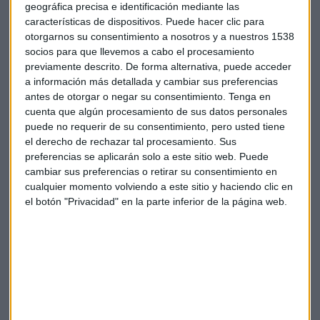
destaca Marta Sevila, head of real state & workplace Iberia
geográfica precisa e identificación mediante las
en Xerox. "Las herramientas cuentan si va bien o no".
características de dispositivos. Puede hacer clic para
otorgarnos su consentimiento a nosotros y a nuestros 1538
Unas herramientas que también permiten vigilar el estado
socios para que llevemos a cabo el procesamiento
de salud de la compañía, asegura José Ángel Díez, CEO.
previamente descrito. De forma alternativa, puede acceder
a información más detallada y cambiar sus preferencias
antes de otorgar o negar su consentimiento.
Tenga en
cuenta que algún procesamiento de sus datos personales
puede no requerir de su consentimiento, pero usted tiene
el derecho de rechazar tal procesamiento. Sus
preferencias se aplicarán solo a este sitio web. Puede
Suscríbete a nuestros boletines
cambiar sus preferencias o retirar su consentimiento en
Te enviaremos las noticias más importantes del día
cualquier momento volviendo a este sitio y haciendo clic en
el botón "Privacidad" en la parte inferior de la página web.