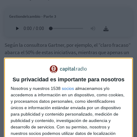
Gestiondelcambio - Parte 3
Según la consultora
Gartner
, por ejemplo, el “claro fracaso”
abarca el 50% de estas iniciativas, mientras que apenas un
34% se define como “claro éxito” y el 16% restante califica
como “mixto”.
Su privacidad es importante para nosotros
La tecnología es la herramienta clave en la era digital, "pero
también están en las personas", asegura Marlon Molina, top
Nosotros y nuestros 1538
socios
almacenamos y/o
20 #DigitalTransformation EMEA. En la misma línea se
accedemos a información en un dispositivo, como cookies,
y procesamos datos personales, como identificadores
pronuncia Ignasi Queralt, responsable de gestión del
únicos e información estándar enviada por un dispositivo
cambio en DKV, "la tecnología ayuda en ámbitos dispersos,
para publicidad y contenido personalizado, medición de
pero no es el único canal", añade.
publicidad y contenido, investigación de audiencia y
desarrollo de servicios.
Con su permiso, nosotros y
No obstante, "la gente tiene que generar el cambio",
nuestros socios podemos utilizar datos de localización