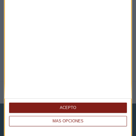
EN DIRECTO
@CAPITALRADIOB
NOTICIAS RELACIONADAS
ACEPTO
MÁS OPCIONES