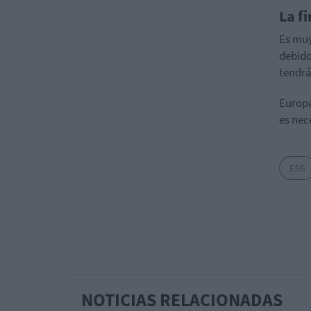
La f
Es muy
debido
tendrá
Europa
es nec
ESG
NOTICIAS RELACIONADAS