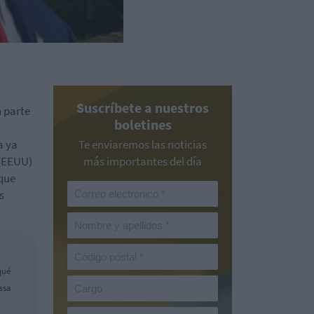
Suscríbete a nuestros
n parte
boletines
a ya
Te enviaremos las noticias
(EEUU)
más importantes del día
que
s
qué
asa