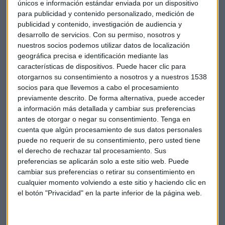
únicos e información estándar enviada por un dispositivo
Ana Vicente ha destacado que la inversión en salud
para publicidad y contenido personalizado, medición de
publicidad y contenido, investigación de audiencia y
"siempre ha sido marca de la casa en Candriam". La
desarrollo de servicios.
Con su permiso, nosotros y
compañía lleva más de veinte años apostando por el sector
nuestros socios podemos utilizar datos de localización
con el objetivo de que continúe la investigación, lo que,
geográfica precisa e identificación mediante las
además de generar rentabilidades financieras,
"es una
características de dispositivos. Puede hacer clic para
aportación que se hace a la sociedad"
, apunta.
otorgarnos su consentimiento a nosotros y a nuestros 1538
socios para que llevemos a cabo el procesamiento
Investigación oncológica
previamente descrito. De forma alternativa, puede acceder
a información más detallada y cambiar sus preferencias
Una de las principales metas y retos que ha tenido siempre
antes de otorgar o negar su consentimiento.
Tenga en
la investigación, inversión e innovación en salud es la
lucha
cuenta que algún procesamiento de sus datos personales
contra el cáncer
, que es la segunda causa de muerte a nivel
puede no requerir de su consentimiento, pero usted tiene
mundial. Esta enfermedad cada vez requiere de una
el derecho de rechazar tal procesamiento. Sus
preferencias se aplicarán solo a este sitio web. Puede
medicación más personalizada en cada paciente, y gracias
cambiar sus preferencias o retirar su consentimiento en
a la investigación se ha evolucionado y progresado mucho
cualquier momento volviendo a este sitio y haciendo clic en
en los últimos años.
el botón "Privacidad" en la parte inferior de la página web.
Invertir en salud también ayuda en la lucha contra el cáncer