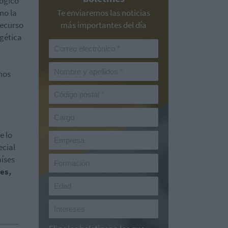
lógico
mo la
Te enviaremos las noticias
recurso
más importantes del día
rgética
mos
e lo
ecial
aíses
es,