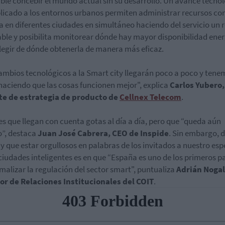
ble concebir el mundo actual sin su desarrollo. Un avance tecno
licado a los entornos urbanos permiten administrar recursos co
a en diferentes ciudades en simultáneo haciendo del servicio un 
ble y posibilita monitorear dónde hay mayor disponibilidad ene
legir de dónde obtenerla de manera más eficaz.
ambios tecnológicos a la Smart city llegarán poco a poco y tene
 haciendo que las cosas funcionen mejor", explica
Carlos Yubero,
te de estrategia de producto de
Cellnex Telecom
.
s que llegan con cuenta gotas al día a día, pero que “queda aún
”, destaca
Juan José Cabrera, CEO de Inspide
. Sin embargo, d
y que estar orgullosos en palabras de los invitados a nuestro esp
ciudades inteligentes es en que “España es uno de los primeros p
malizar la regulación del sector smart", puntualiza
Adrián Nogal
or de Relaciones Institucionales del COIT
.