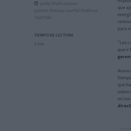
imposi
jos%C3%A9-antonio-
que ap
gonz%C3%A1lez-mart%C3%ADnez-
energí
7a24732b
renova
para e
TIEMPO DE LECTURA
"Los c
1 min
que ir
geren
Avance
tiempo
que ha
sobre 
en nor
direct