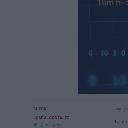
AUTOR
20/03/2
JOSÉ A. GONZÁLEZ
La Int
@joseagzlez