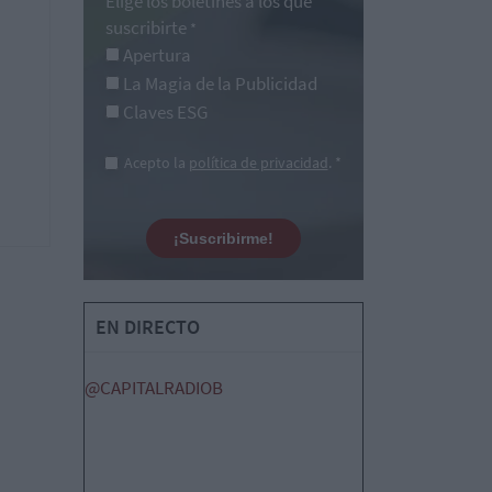
Elige los boletines a los que
suscribirte
*
Apertura
La Magia de la Publicidad
Claves ESG
Acepto la
política de privacidad
. *
¡Suscribirme!
EN DIRECTO
@CAPITALRADIOB