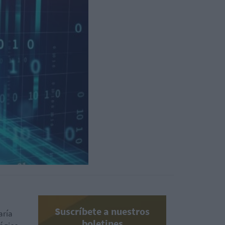
Suscríbete a nuestros
aría
boletines