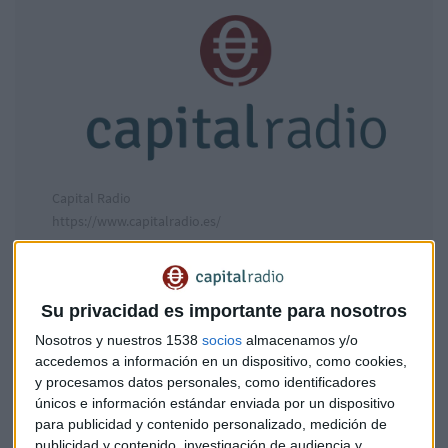
Capital Radio
https://www.capitalradio.es/
PiperLab
celebra sus
100 programas de Big Data
en
Capital Radio.
Su privacidad es importante para nosotros
El próximo martes
28 de mayo, Capital la Bolsa y la Vida
Nosotros y nuestros 1538
socios
almacenamos y/o
emitirá un programa especial desde sus oficinas en
accedemos a información en un dispositivo, como cookies,
y procesamos datos personales, como identificadores
Madrid de 10:00 a 12:00 horas
.
únicos e información estándar enviada por un dispositivo
para publicidad y contenido personalizado, medición de
Conoceremos la experiencia de las empresas que han
publicidad y contenido, investigación de audiencia y