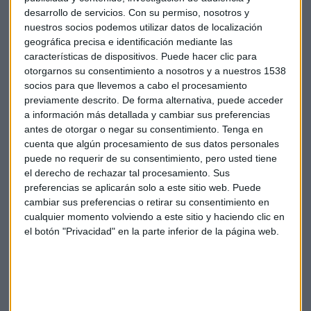
apostado por
proyectos basados en datos para tomar
desarrollo de servicios.
Con su permiso, nosotros y
sus decisiones.
nuestros socios podemos utilizar datos de localización
geográfica precisa e identificación mediante las
Seguros PSN, Surus Inversa o Sigus harán un repaso de la
características de dispositivos. Puede hacer clic para
evolución y el impacto que está teniendo el Data Science y
otorgarnos su consentimiento a nosotros y a nuestros 1538
la Inteligencia Artificial en sus respectivos sectores, a través
socios para que llevemos a cabo el procesamiento
previamente descrito. De forma alternativa, puede acceder
de dos mesas redondas sobre economía circular y el sector
a información más detallada y cambiar sus preferencias
de la banca y los seguros.
antes de otorgar o negar su consentimiento.
Tenga en
cuenta que algún procesamiento de sus datos personales
Además, descubriremos los proyectos más curiosos de esta
puede no requerir de su consentimiento, pero usted tiene
compañía referente en su sector.
el derecho de rechazar tal procesamiento. Sus
preferencias se aplicarán solo a este sitio web. Puede
PiperLab, transformando negocios a través del
Big Data y
cambiar sus preferencias o retirar su consentimiento en
Data Science.
cualquier momento volviendo a este sitio y haciendo clic en
el botón "Privacidad" en la parte inferior de la página web.
+ Añadir a Google Calendar
Exportar + iCal / Outlook