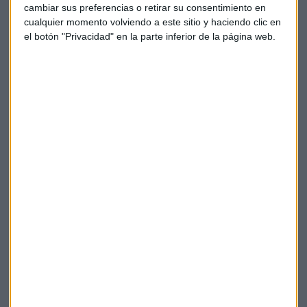
Inteligencia Aumentada
cambiar sus preferencias o retirar su consentimiento en
Capital Radio
/ 2024-06-25
cualquier momento volviendo a este sitio y haciendo clic en
el botón "Privacidad" en la parte inferior de la página web.
¿En qué consiste la cultura de cambio
organizacional?
Análisis moderado por Eduardo Castillo y Amanda
Palazón, fundadora de Grupo IMm; con HUCMI,
Sutargi, Madrid Talento, Bigmat, PMI Madrid; y
Previntegra.
Capital Radio
/ 2024-06-25