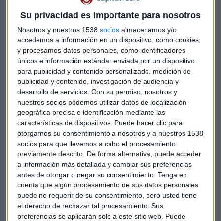
Su privacidad es importante para nosotros
Nosotros y nuestros 1538
socios
almacenamos y/o
accedemos a información en un dispositivo, como cookies,
Es crítico que la alta dirección se implique en
y procesamos datos personales, como identificadores
los cambios
únicos e información estándar enviada por un dispositivo
Las personas son las palancas del cambio, que tiene
para publicidad y contenido personalizado, medición de
que ser transversal y medirse para comprobar su
publicidad y contenido, investigación de audiencia y
efectividad
desarrollo de servicios.
Con su permiso, nosotros y
Capital Radio
/ 2024-06-25
nuestros socios podemos utilizar datos de localización
geográfica precisa e identificación mediante las
características de dispositivos. Puede hacer clic para
otorgarnos su consentimiento a nosotros y a nuestros 1538
socios para que llevemos a cabo el procesamiento
previamente descrito. De forma alternativa, puede acceder
a información más detallada y cambiar sus preferencias
antes de otorgar o negar su consentimiento.
Tenga en
cuenta que algún procesamiento de sus datos personales
puede no requerir de su consentimiento, pero usted tiene
el derecho de rechazar tal procesamiento. Sus
Hace falta educar sobre qué es la
preferencias se aplicarán solo a este sitio web. Puede