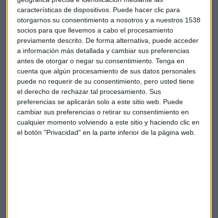
una buena inversión y asesoramiento, serán las claves que
características de dispositivos. Puede hacer clic para
analizaremos en este programa especial de Ibercaja.
otorgarnos su consentimiento a nosotros y a nuestros 1538
socios para que llevemos a cabo el procesamiento
Síguelo en directo en nuestro día desde 105.7 FM , en nuestra
previamente descrito. De forma alternativa, puede acceder
página web y en nuestras redes sociales.
a información más detallada y cambiar sus preferencias
antes de otorgar o negar su consentimiento.
Tenga en
cuenta que algún procesamiento de sus datos personales
+ Añadir a Google Calendar
puede no requerir de su consentimiento, pero usted tiene
el derecho de rechazar tal procesamiento. Sus
preferencias se aplicarán solo a este sitio web. Puede
Exportar + iCal / Outlook
cambiar sus preferencias o retirar su consentimiento en
cualquier momento volviendo a este sitio y haciendo clic en
el botón "Privacidad" en la parte inferior de la página web.
Suscríbete a nuestros boletines
Te enviaremos las noticias más importantes del día