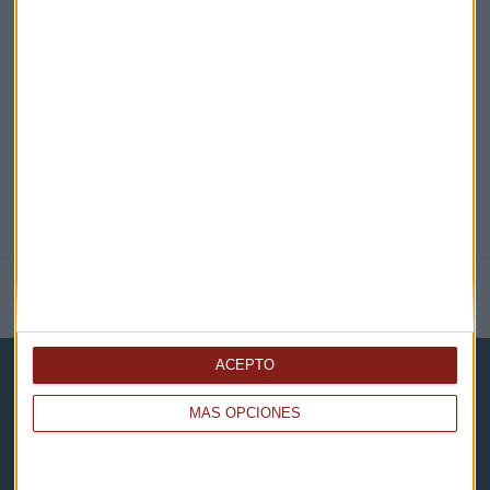
¡Suscribirme!
COMPARTE ESTE EVENTO
NOTICIAS RELACIONADAS
ACEPTO
MÁS OPCIONES
Capital Radio