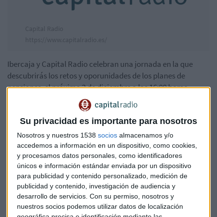
Capital Radio
https://www.capitalradio.es/
Ibercaja y Capital Radio celebran una jornada en la que
descubrirás los retos y oporunidades de los planes de
pensiones, el próximo 2 de diciembre a las 16:00 horas.
Un especial conducido por Rocío Arviza en el que conocerás
las distintas perspectivas y oportunidades de los planes de
Su privacidad es importante para nosotros
pensiones con expertos de Ibercaja y con la colaboración de
Nosotros y nuestros 1538
socios
almacenamos y/o
Ocopen, Universidad de Extremadura y Fondos Directo EAF.
accedemos a información en un dispositivo, como cookies,
y procesamos datos personales, como identificadores
¿Qué atractivo tienen los planes individuales en la
únicos e información estándar enviada por un dispositivo
actualidad? Los planes de pensiones tendrán que ser a
para publicidad y contenido personalizado, medición de
publicidad y contenido, investigación de audiencia y
partir de ahora, atractivos en comisiones y rentabilidad.
desarrollo de servicios.
Con su permiso, nosotros y
Más allá del plan de pensiones, las oportunidades de los
nuestros socios podemos utilizar datos de localización
nuevos productos que están surgiendo y la importancia de
geográfica precisa e identificación mediante las