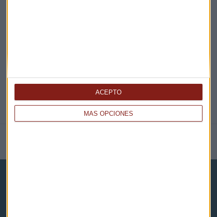
¡Suscribirme!
COMPARTE ESTE EVENTO
ACEPTO
MÁS OPCIONES
NOTICIAS RELACIONADAS