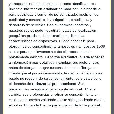
y procesamos datos personales, como identificadores
Nos acompañarán Merlin Properties, Neinor Homes, Lar
únicos e información estándar enviada por un dispositivo
España, Quabit Inmobiliaria, Renta Corporación, Millenium
para publicidad y contenido personalizado, medición de
Servicios Inmobiliarios e Inmobiliaria del Sur.
publicidad y contenido, investigación de audiencia y
desarrollo de servicios.
Con su permiso, nosotros y
Reserve su plaza y asista gratuitamente a este especial
nuestros socios podemos utilizar datos de localización
llamando al 912 83 33 33 o en el mail
geográfica precisa e identificación mediante las
eventos@capitalradio.es
características de dispositivos. Puede hacer clic para
otorgarnos su consentimiento a nosotros y a nuestros 1538
socios para que llevemos a cabo el procesamiento
previamente descrito. De forma alternativa, puede acceder
Especial Inversión Inmobiliaria en Capital Radio. El 20 de
a información más detallada y cambiar sus preferencias
noviembre de 10 a 12 horas desde Roca Gallery (José
antes de otorgar o negar su consentimiento.
Tenga en
Abascal 57 Madrid).
cuenta que algún procesamiento de sus datos personales
puede no requerir de su consentimiento, pero usted tiene
el derecho de rechazar tal procesamiento. Sus
Con el patrocinio de
GPM
(Gestión de Patrimonios
preferencias se aplicarán solo a este sitio web. Puede
Mobiliarios).
cambiar sus preferencias o retirar su consentimiento en
cualquier momento volviendo a este sitio y haciendo clic en
También te puede interesar:
el botón "Privacidad" en la parte inferior de la página web.