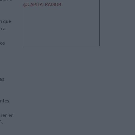
@CAPITALRADIOB
an que
n a
los
las
entes
cren en
ís