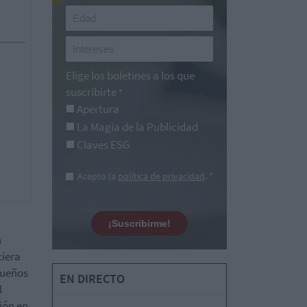
Elige los boletines a los que
suscribirte
*
Apertura
La Magia de la Publicidad
Claves ESG
Acepto la
política de privacidad
. *
¡Suscribirme!
n
ciera
queños
EN DIRECTO
l
ción en