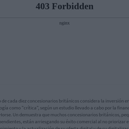
 de cada diez concesionarios británicos considera la inversión e
ogía como "crítica", según un estudio llevado a cabo por la finan
Horse. Un demuestra que muchos concesionarios británicos, pe
pendientes, están arriesgando su éxito comercial al no priorizar e
imiento y la actualización de su oferta digital y de su digitaliza