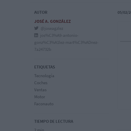
AUTOR
05/02/2
JOSÉ A. GONZÁLEZ
@joseagzlez
jos%C3%A9-antonio-
gonz%C3%A1lez-mart%C3%ADnez-
7a24732b
ETIQUETAS
Tecnología
Coches
Ventas
Motor
Faconauto
TIEMPO DE LECTURA
2 min