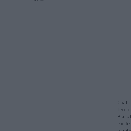
Cuatro
tecnol
Black 
e inde
manten