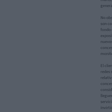
genera
No obs
son co
fondo 
exposi
nuevos
conces
monito
El cli
redes 
relati
conces
consid
llegue
servic
invirt