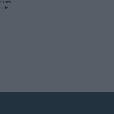
uto nos
da de