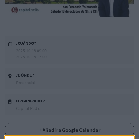
¿CUÁNDO?
2025-10-18 09:00
2025-10-18 13:00
¿DÓNDE?
Presencial
ORGANIZADOR
Capital Radio
+ Añadir a Google Calendar