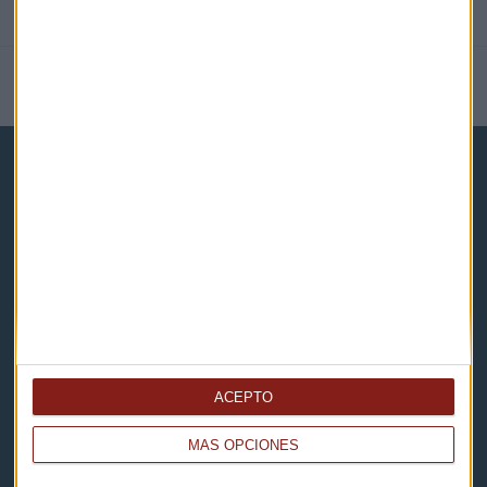
NOTICIAS RELACIONADAS
Capital Radio
Noticias
Eventos
ACEPTO
Consultorios
MÁS OPCIONES
Programas y podcasts