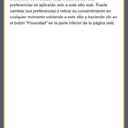
preferencias se aplicarán solo a este sitio web. Puede
cambiar sus preferencias o retirar su consentimiento en
cualquier momento volviendo a este sitio y haciendo clic en
el botón "Privacidad" en la parte inferior de la página web.
Elige los boletines a los que suscribirte
*
Apertura
La Magia de la Publicidad
Claves ESG
Acepto la
política de privacidad
. *
¡Suscribirme!
COMPARTE ESTE EVENTO