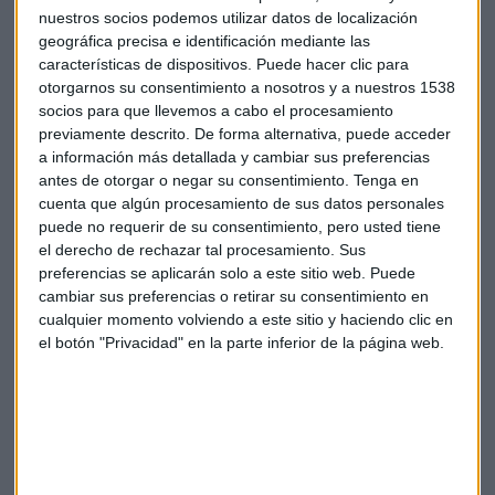
nuestros socios podemos utilizar datos de localización
geográfica precisa e identificación mediante las
características de dispositivos. Puede hacer clic para
Miradas Viajeras
otorgarnos su consentimiento a nosotros y a nuestros 1538
socios para que llevemos a cabo el procesamiento
Capital Radio
previamente descrito. De forma alternativa, puede acceder
Con motivo de la IX edición del Formentera Zen, Miradas
a información más detallada y cambiar sus preferencias
Viajeras se desplaza hasta la isla para ofrecer un programa
antes de otorgar o negar su consentimiento.
Tenga en
especial junto a los principales protagonistas de este evento
cuenta que algún procesamiento de sus datos personales
dedicado a los amantes del wellness y la forma de vida
puede no requerir de su consentimiento, pero usted tiene
el derecho de rechazar tal procesamiento. Sus
saludable.
preferencias se aplicarán solo a este sitio web. Puede
cambiar sus preferencias o retirar su consentimiento en
+ Añadir a Google Calendar
cualquier momento volviendo a este sitio y haciendo clic en
el botón "Privacidad" en la parte inferior de la página web.
Exportar + iCal / Outlook
Suscríbete a nuestros boletines