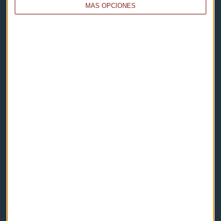
MÁS OPCIONES
Capital Radio
Noticias
Eventos
Consultorios
Programas y podcasts
Contacto & Legal
Contacto
Cómo escucharnos