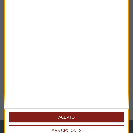
Claves ESG
Acepto la
política de privacidad
. *
¡Suscribirme!
COMPARTE ESTE EVENTO
NOTICIAS RELACIONADAS
ACEPTO
MÁS OPCIONES