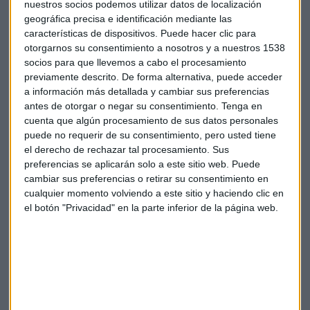
nuestros socios podemos utilizar datos de localización
geográfica precisa e identificación mediante las
características de dispositivos. Puede hacer clic para
otorgarnos su consentimiento a nosotros y a nuestros 1538
socios para que llevemos a cabo el procesamiento
Así revoluciona Moeve el concepto de
estación de servicio
previamente descrito. De forma alternativa, puede acceder
a información más detallada y cambiar sus preferencias
La nueva marca estrena una instalación que integra
restauración de calidad, zona de trabajo, recarga
antes de otorgar o negar su consentimiento.
Tenga en
eléctrica y servicios premium las 24 horas.
cuenta que algún procesamiento de sus datos personales
Capital Radio
/ 2024-12-16
puede no requerir de su consentimiento, pero usted tiene
el derecho de rechazar tal procesamiento. Sus
preferencias se aplicarán solo a este sitio web. Puede
+ Añadir a Google Calendar
cambiar sus preferencias o retirar su consentimiento en
cualquier momento volviendo a este sitio y haciendo clic en
el botón "Privacidad" en la parte inferior de la página web.
Exportar + iCal / Outlook
Suscríbete a nuestros boletines
Te enviaremos las noticias más importantes del día