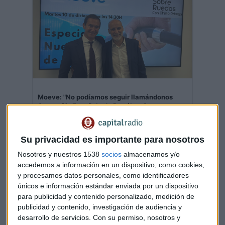
Moeve: "No podíamos seguir llamándonos
Compañía Española de Petróleos"
Pierre-Yves Sachet, director de Mobility & New
Comerce, revela los detalles de la transformación
más ambiciosa en 95 años de historia de la
compañía.
Su privacidad es importante para nosotros
Capital Radio
/ 2024-12-10
Nosotros y nuestros 1538
socios
almacenamos y/o
accedemos a información en un dispositivo, como cookies,
y procesamos datos personales, como identificadores
únicos e información estándar enviada por un dispositivo
para publicidad y contenido personalizado, medición de
publicidad y contenido, investigación de audiencia y
desarrollo de servicios.
Con su permiso, nosotros y