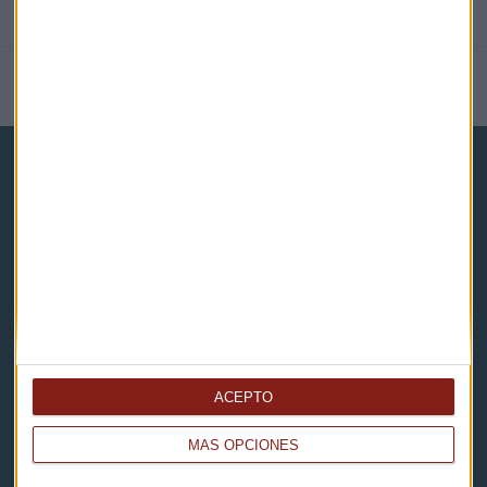
NOTICIAS RELACIONADAS
Capital Radio
Noticias
Eventos
ACEPTO
Consultorios
MÁS OPCIONES
Programas y podcasts