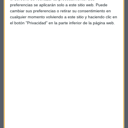
preferencias se aplicarán solo a este sitio web. Puede
cambiar sus preferencias o retirar su consentimiento en
cualquier momento volviendo a este sitio y haciendo clic en
el botón "Privacidad" en la parte inferior de la página web.
Elige los boletines a los que suscribirte
*
Apertura
La Magia de la Publicidad
Claves ESG
Acepto la
política de privacidad
. *
¡Suscribirme!
COMPARTE ESTE EVENTO