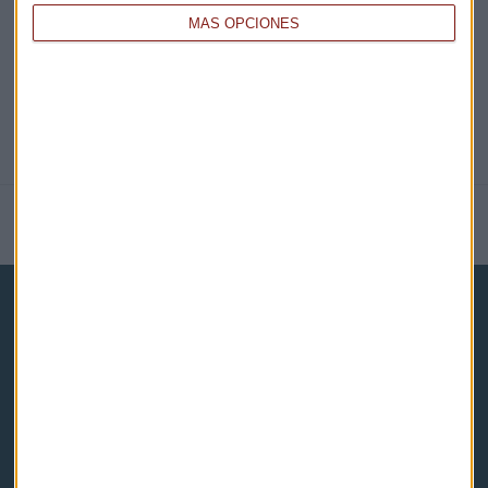
MÁS OPCIONES
COMPARTE ESTE EVENTO
NOTICIAS RELACIONADAS
Capital Radio
Noticias