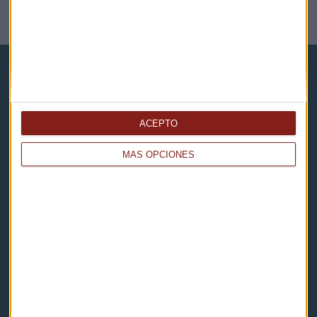
NOTICIAS RELACIONADAS
ACEPTO
Capital Radio
MÁS OPCIONES
Noticias
Eventos
Consultorios
Programas y podcasts
Contacto & Legal