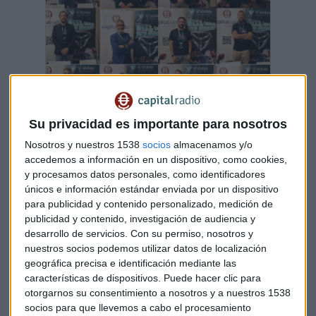
Su privacidad es importante para nosotros
V-Valley celebra su Tech Summit con casi 60
Nosotros y nuestros 1538
socios
almacenamos y/o
fabricantes tecnológicos
accedemos a información en un dispositivo, como cookies,
El evento reunió en Ávila a más de 370 profesionales
y procesamos datos personales, como identificadores
en un encuentro centrado en inteligencia artificial y
únicos e información estándar enviada por un dispositivo
ciberseguridad
para publicidad y contenido personalizado, medición de
Capital Radio
/ 2026-05-23
publicidad y contenido, investigación de audiencia y
desarrollo de servicios.
Con su permiso, nosotros y
nuestros socios podemos utilizar datos de localización
+ Añadir a Google Calendar
geográfica precisa e identificación mediante las
características de dispositivos. Puede hacer clic para
otorgarnos su consentimiento a nosotros y a nuestros 1538
Exportar + iCal / Outlook
socios para que llevemos a cabo el procesamiento