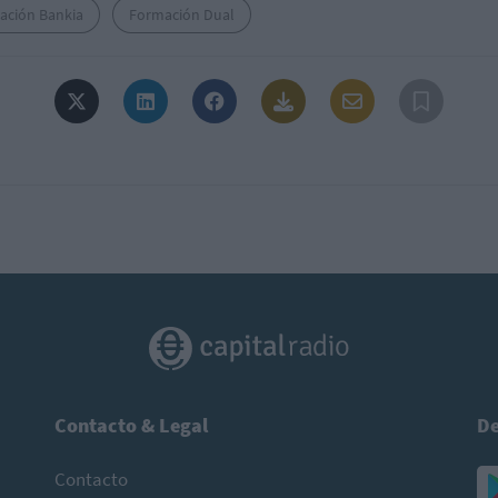
ación Bankia
Formación Dual
Contacto & Legal
De
Contacto