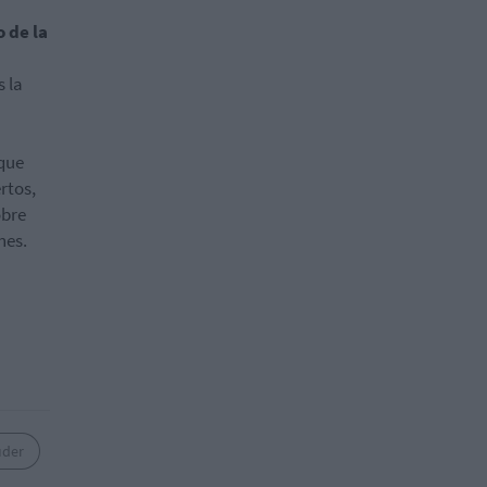
 de la
 la
que
rtos,
obre
nes.
uder