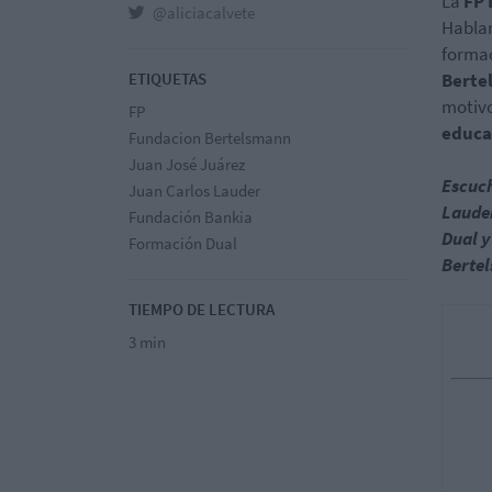
La
FP 
@aliciacalvete
Hablam
formac
ETIQUETAS
Berte
motivo
FP
educat
Fundacion Bertelsmann
Juan José Juárez
Escuch
Juan Carlos Lauder
Lauder
Fundación Bankia
Dual y
Formación Dual
Berte
TIEMPO DE LECTURA
3 min