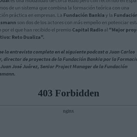
Dual
es una modalidad de corta edad pero con recorrido en Espa
os de un sistema que combina la formación teórica con una
ión práctica en empresas. La
Fundación Bankia
y la
Fundació
lsmann
son dos de los actores con más empeño en potenciar esta
 por el que han recibido el premio
Capital Radio
al
"Mejor proy
ivo: Reto Dualiza".
e la entrevista completa en el siguiente podcast a Juan Carlos
, director de proyectos de la Fundación Bankia por la Formaci
 Juan José Juárez, Senior Project Manager de la Fundación
lsmann.