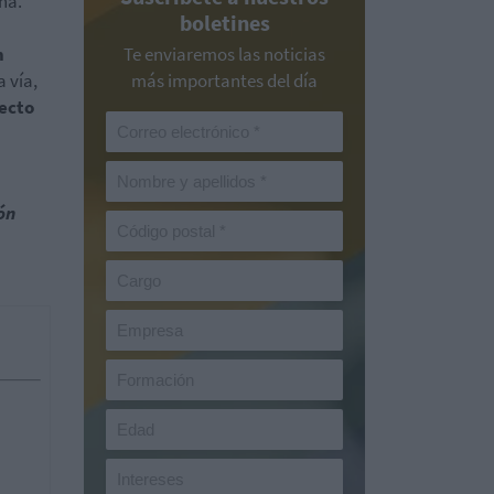
ña.
boletines
n
Te enviaremos las noticias
 vía,
más importantes del día
ecto
ón