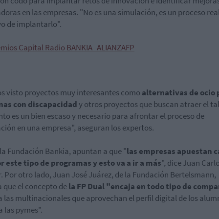
on codo para implantar retos de innovación e identificar mejora
doras en las empresas. "No es una simulación, es un proceso real
vo de implantarlo".
 visto proyectos muy interesantes como
alternativas de ocio 
nas con discapacidad
y otros proyectos que buscan atraer el ta
ento es un bien escaso y necesario para afrontar el proceso de
ción en una empresa", aseguran los expertos.
la Fundación Bankia, apuntan a que "
las empresas apuestan 
r este tipo de programas y esto va a ir a más
", dice Juan Carl
. Por otro lado, Juan José Juárez, de la Fundación Bertelsmann,
a que el concepto de
la FP Dual "encaja en todo tipo de compa
a las multinacionales que aprovechan el perfil digital de los alu
 las pymes".