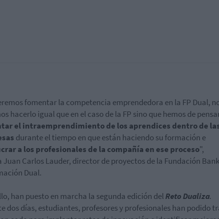
eremos fomentar la competencia emprendedora en la FP Dual, n
s hacerlo igual que en el caso de la FP sino que hemos de pensa
tar el intraemprendimiento de los aprendices dentro de la
esas
durante el tiempo en que están haciendo su formación e
crar a los profesionales de la compañía en ese proceso
",
a Juan Carlos Lauder, director de proyectos de la Fundación Bank
mación Dual.
llo, han puesto en marcha la segunda edición del
Reto Dualiza
.
te
dos días, estudiantes, profesores y profesionales han podido t