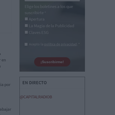
Elige los boletines a los que
suscribirte
*
Apertura
La Magia de la Publicidad
Claves ESG
Acepto la
política de privacidad
. *
o
r en
¡Suscribirme!
s
EN DIRECTO
ia por
@CAPITALRADIOB
rabajar