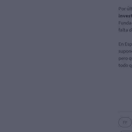
Por úl
inves
Fundac
falta 
En Esp
supone
pero q
todo q
FP