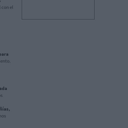
s
 con el
para
lento.
cada
os
ñías,
mnos