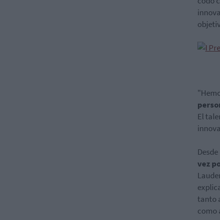
codo c
innova
objeti
"Hemos
perso
El tal
innova
Desde 
vez po
Lauder
explic
tanto 
como a