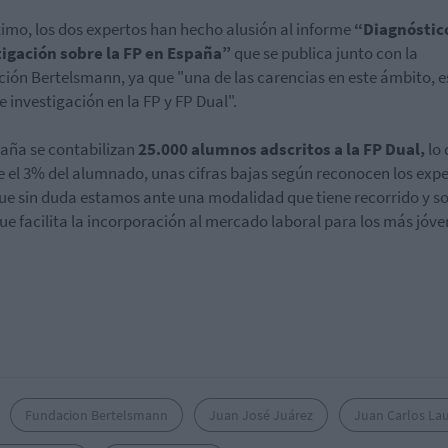
timo, los dos expertos han hecho alusión al informe
“Diagnóstico
tigación sobre la FP en España”
que se publica junto con la
ión Bertelsmann, ya que "una de las carencias en este ámbito, es
de investigación en la FP y FP Dual".
aña se contabilizan
25.000 alumnos adscritos a la FP Dual,
lo 
 el 3% del alumnado, unas cifras bajas según reconocen los expe
ue sin duda estamos ante una modalidad que tiene recorrido y s
ue facilita la incorporación al mercado laboral para los más jóve
Fundacion Bertelsmann
Juan José Juárez
Juan Carlos La