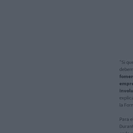
"Si qu
debemo
fomen
empr
involu
explic
la For
Para e
Duran