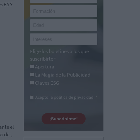
es ESG
Elige los boletines a los que
suscribirte
*
Apertura
La Magia de la Publicidad
Claves ESG
Acepto la
política de privacidad
. *
¡Suscribirme!
ante el
erder,