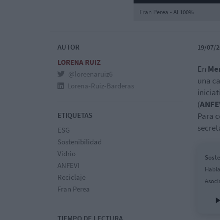
Fran Perea - Al 100%
AUTOR
19/07/2
LORENA RUIZ
En
Mer
@loreenaruiz6
una ca
Lorena-Ruiz-Barderas
inicia
(
ANFE
ETIQUETAS
Para c
secret
ESG
Sostenibilidad
Vidrio
Soste
ANFEVI
Habla
Reciclaje
Asoci
Fran Perea
TIEMPO DE LECTURA