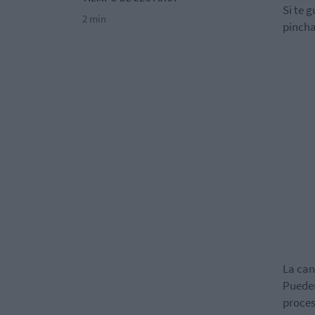
Si te 
2 min
pincha
La can
Pueden
proces