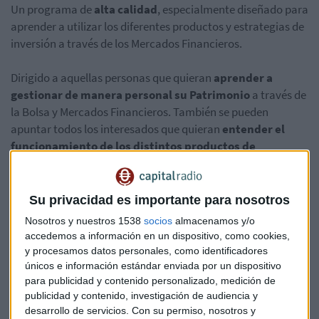
Un programa de
alta calidad
, especialmente diseñado para
aprender a utilizar los diferentes productos y estrategias de
inversión a través de los Mercados Financieros.
Dirigido a aquellas personas que quieran
aprender a
gestionar de manera personal su Patrimonio
a través de
la Bolsa y Mercados Financieros. También se pueden
apuntar todos los interesados que quieran
entender el
funcionamiento de los distintos productos de
inversión
que ofrecen los Mercados.
El curso tiene una duración de
60 horas presenciales
junto
Su privacidad es importante para nosotros
con
casos prácticos
, además de un
training con la
Nosotros y nuestros 1538
socios
almacenamos y/o
plataforma Visual Chart
con licencia para tiempo real.
accedemos a información en un dispositivo, como cookies,
y procesamos datos personales, como identificadores
Para apuntarte, pincha en el siguiente enlace:
únicos e información estándar enviada por un dispositivo
para publicidad y contenido personalizado, medición de
publicidad y contenido, investigación de audiencia y
http://www.gestionbursatil.com/curso-superior-gestion-de-
desarrollo de servicios.
Con su permiso, nosotros y
patrimonio-en-bolsa-y-mercados-financieros/