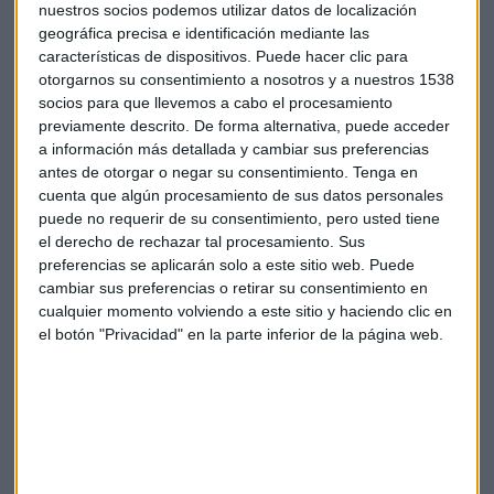
nuestros socios podemos utilizar datos de localización
geográfica precisa e identificación mediante las
características de dispositivos. Puede hacer clic para
otorgarnos su consentimiento a nosotros y a nuestros 1538
socios para que llevemos a cabo el procesamiento
Bolsa
Campus
Curso
Gestor
previamente descrito. De forma alternativa, puede acceder
a información más detallada y cambiar sus preferencias
Gestion Bursatil
Estudios
antes de otorgar o negar su consentimiento.
Tenga en
cuenta que algún procesamiento de sus datos personales
puede no requerir de su consentimiento, pero usted tiene
el derecho de rechazar tal procesamiento. Sus
preferencias se aplicarán solo a este sitio web. Puede
cambiar sus preferencias o retirar su consentimiento en
cualquier momento volviendo a este sitio y haciendo clic en
Suscríbete a nuestros boletines
el botón "Privacidad" en la parte inferior de la página web.
Te enviaremos las noticias más importantes del día