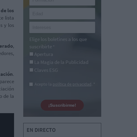
 de los
e lista
s y los
Elige los boletines a los que
nerado
,
suscribirte
*
edores,
Apertura
La Magia de la Publicidad
Claves ESG
iación
.
aparece
Acepto la
política de privacidad
. *
ciación
o de la
¡Suscribirme!
EN DIRECTO