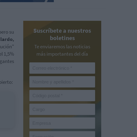
Suscríbete a nuestros
pero su
boletines
lardo,
lución"
Te enviaremos las noticias
el 1,5%
más importantes del día
gantes
ierto: