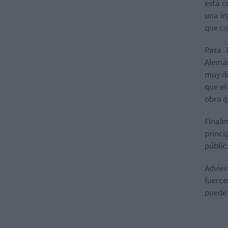
está c
una in
que co
Para
Aleman
muy di
que es
obra q
Finalm
princi
públic
Advier
fuerce
puede 