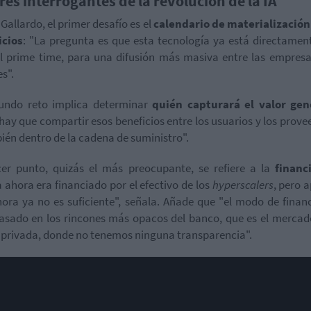
tres interrogantes de la revolución de la IA
Gallardo, el primer desafío es el
calendario de materialización
icios
: "La pregunta es que esta tecnología ya está directament
l prime time, para una difusión más masiva entre las empresa
s".
undo reto implica determinar
quién capturará el valor ge
hay que compartir esos beneficios entre los usuarios y los prove
ién dentro de la cadena de suministro".
cer punto, quizás el más preocupante, se refiere a la
financ
 ahora era financiado por el efectivo de los
hyperscalers
, pero 
ora ya no es suficiente", señala. Añade que "el modo de finan
asado en los rincones más opacos del banco, que es el mercad
privada, donde no tenemos ninguna transparencia".