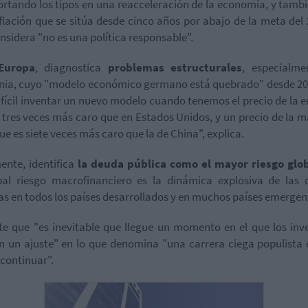
ortando los tipos en una reacceleración de la economía, y tamb
flación que se sitúa desde cinco años por abajo de la meta del 
nsidera "no es una política responsable".
Europa
, diagnostica
problemas estructurales
, especialme
ia, cuyo "modelo económico germano está quebrado" desde 20
fícil inventar un nuevo modelo cuando tenemos el precio de la e
 tres veces más caro que en Estados Unidos, y un precio de la 
ue es siete veces más caro que la de China", explica.
ente, identifica
la deuda pública como el mayor riesgo glo
pal riesgo macrofinanciero es la dinámica explosiva de las
as en todos los países desarrollados y en muchos países emergen
te que "es inevitable que llegue un momento en el que los inv
n un ajuste" en lo que denomina "una carrera ciega populista
continuar".