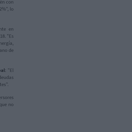
ién con
2%", lo
nte en
18. "Es
nergía,
mano de
bal
: "El
 deudas
tes".
ersores
 que no