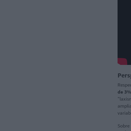
Pers
Respec
de 3
"laxis
amplia
variab
Sobre 