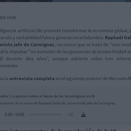
025 19:05
eligencia artificial (IA) promete transformar la economía global, 
iación y rentabilidad futura generan incertidumbre.
Raphaël Gal
mista jefe de Carmignac
, reconoce que se trata de "una revo
dría impulsar "un aumento de las ganancias de productividad d
IB durante diez años", aunque advierte sobre tres interro
mentales.
ha la
entrevista completa
en el siguiente
podcast
de Mercado Ab
vista | La postura sobre el boom de las tecnológicas en IA
ordamos de la mano de Raphaël Gallardo, economista jefe de Carmignac.