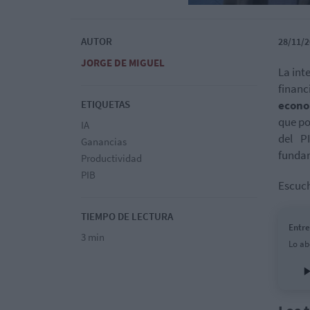
AUTOR
28/11/2
JORGE DE MIGUEL
La int
financ
ETIQUETAS
econo
que po
IA
del P
Ganancias
funda
Productividad
PIB
Escuc
TIEMPO DE LECTURA
Entre
3 min
Lo ab