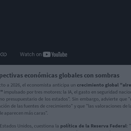
pectivas económicas globales con sombras
to a 2026, el economista anticipa un
crecimiento global "alr
%"
impulsado por tres motores: la IA, el gasto en seguridad nacion
mo presupuestario de los estados". Sin embargo, advierte que 
ción de las fuentes de crecimiento" y que "las valoraciones de l
le aparecen más caras".
Estados Unidos, cuestiona la
política de la Reserva Federal
: 