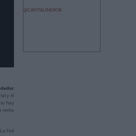
@CAPITALRADIOB
ededor
al y el
"no hay
a renta
"La Fed