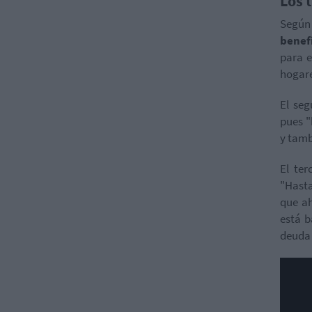
Los 
Según 
benef
para e
hogare
El seg
pues "
y tamb
El ter
"Hasta
que ah
está b
deuda 