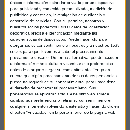
únicos e información estándar enviada por un dispositivo
para publicidad y contenido personalizado, medición de
publicidad y contenido, investigación de audiencia y
desarrollo de servicios.
Con su permiso, nosotros y
Las cifras son contundentes. Mientras que los
Juegos
nuestros socios podemos utilizar datos de localización
Olímpicos de París
generaron 1,6 millones de toneladas de
geográfica precisa e identificación mediante las
características de dispositivos. Puede hacer clic para
CO2 con muy poca movilidad intrapaís, este Mundial se
otorgarnos su consentimiento a nosotros y a nuestros 1538
espera que genere unas 9 millones de toneladas. Como
socios para que llevemos a cabo el procesamiento
referencia, el
Mundial de Qatar
de hace cuatro años
previamente descrito. De forma alternativa, puede acceder
generó 3,5 toneladas, "bastante más del doble" que París.
a información más detallada y cambiar sus preferencias
antes de otorgar o negar su consentimiento.
Tenga en
La diferencia radica en las
distancias
: "En Qatar, en 55
cuenta que algún procesamiento de sus datos personales
kilómetros de distancia se celebraron todos los partidos.
puede no requerir de su consentimiento, pero usted tiene
Aquí para abarcar toda la distancia de los puntos más
el derecho de rechazar tal procesamiento. Sus
preferencias se aplicarán solo a este sitio web. Puede
lejanos tenemos que abarcar 4.500 kilómetros. Una
cambiar sus preferencias o retirar su consentimiento en
auténtica salvajada".
cualquier momento volviendo a este sitio y haciendo clic en
el botón "Privacidad" en la parte inferior de la página web.
¿Es compatible la expansión deportiva con
los objetivos climáticos?