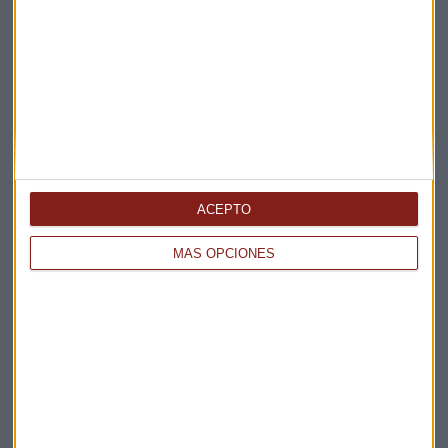
ACEPTO
MÁS OPCIONES
Elige los boletines a los que suscribirte
*
Apertura
La Magia de la Publicidad
Claves ESG
Acepto la
política de privacidad
. *