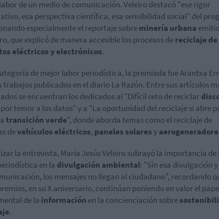
labor de un medio de comunicación. Veleiro destacó "ese rigor
ativo, esa perspectiva científica, esa sensibilidad social" del pr
nando especialmente el reportaje sobre
minería urbana
emitid
ro, que explicó de manera accesible los procesos de
reciclaje de
os eléctricos y electrónicos
.
categoría de mejor labor periodística, la premiada fue Arantxa Er
s trabajos publicados en el diario La Razón. Entre sus artículos m
ados se encuentran los dedicados al "Difícil reto de reciclar
disc
s
por temor a los datos" y a "La oportunidad del reciclaje si abre 
la
transición verde
", donde aborda temas como el reciclaje de
as de
vehículos eléctricos
,
paneles solares
y
aerogeneradore
alizar la entrevista, María Jesús Veleiro subrayó la importancia de 
periodística en la
divulgación ambiental
: "Sin esa divulgación y
municación, los mensajes no llegan al ciudadano", recordando q
premios, en su X aniversario, continúan poniendo en valor el pape
ental de la
información
en la concienciación sobre
sostenibil
aje
.