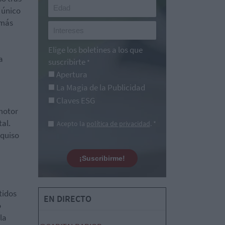
 único
emás
Elige los boletines a los que
a
suscribirte
*
Apertura
La Magia de la Publicidad
Claves ESG
motor
al.
Acepto la
política de privacidad
. *
 quiso
¡Suscribirme!
idos
EN DIRECTO
o
la