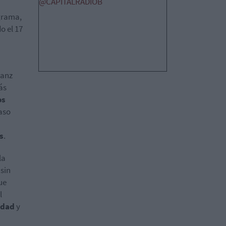
@CAPITALRADIOB
ograma,
o el 17
ranz
ás
os
paso
s
.
la
 sin
ue
l
idad
y