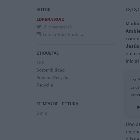
AUTOR
22/12/2
LORENA RUIZ
Madrid
@loreenaruiz6
Ambi
Lorena-Ruiz-Barderas
compro
Jesús
ETIQUETAS
gala c
inicia
ESG
Sostenibilidad
Premios Recyclia
Los P
Recyclia
La dé
Javie
TIEMPO DE LECTURA
3 min
Uno de
recon
pilas 