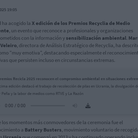
025 19:05
 ha acogido la
X edición de los Premios Recyclia de Medio
ente
, un evento que reconoce a profesionales y organizaciones
metidos con la información y
sensibilización ambiental
.
Mar
 Veleiro
, directora de Análisis Estratégico de Recyclia, ha descrit
omo "muy emotiva", destacando especialmente el reconocimien
tivas que persisten incluso en circunstancias extremas.
remios Recicla 2025 reconocen el compromiso ambiental en situaciones extre
cima edición destacó el trabajo de recolección de pilas en Ucrania, la divulgación d
r Peña y la labor de medios como RTVE y La Razón
 los momentos más conmovedores de la ceremonia fue el
ocimiento a
Battery Busters
, movimiento voluntario de recogid
en
Ucrania
que comenzó en 2013 y ha continuado operando inclus