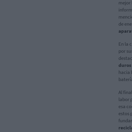
mejor 
inform
mencio
de ene
aparat
En la 
por su
destac
duro
hacia 
baterí
Al fin
labor 
esa co
estos 
fundam
recicl