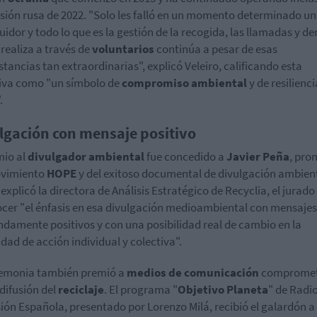
asión rusa de 2022. "Solo les falló en un momento determinado un
buidor y todo lo que es la gestión de la recogida, las llamadas y d
 realiza a través de
voluntarios
continúa a pesar de esas
stancias tan extraordinarias", explicó Veleiro, calificando esta
tiva como "un símbolo de
compromiso ambiental
y de resilienci
.
lgación con mensaje positivo
mio al
divulgador ambiental
fue concedido a
Javier Peña
, pro
ovimiento
HOPE
y del exitoso documental de divulgación ambient
explicó la directora de Análisis Estratégico de Recyclia, el jurado
cer "el énfasis en esa divulgación medioambiental con mensajes
damente positivos y con una posibilidad real de cambio en la
dad de acción individual y colectiva".
emonia también premió a
medios de comunicación
compromet
 difusión del
reciclaje
. El programa "
Objetivo Planeta
" de Radi
sión Española, presentado por Lorenzo Milá, recibió el galardón a 