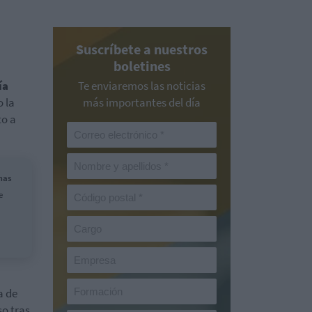
Suscríbete a nuestros
boletines
ía
Te enviaremos las noticias
o la
más importantes del día
to a
mas
e
a de
o tras