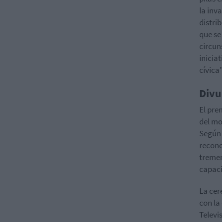
la inv
distri
que se
circun
inicia
cívica"
Divu
El pre
del m
Según 
recono
tremen
capaci
La cer
con la
Televi