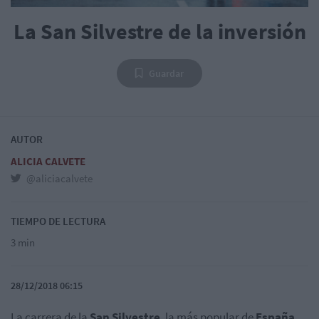
La San Silvestre de la inversión
Guardar
AUTOR
ALICIA CALVETE
@aliciacalvete
TIEMPO DE LECTURA
3 min
28/12/2018 06:15
La carrera de la
San Silvestre
, la más popular de
España
,