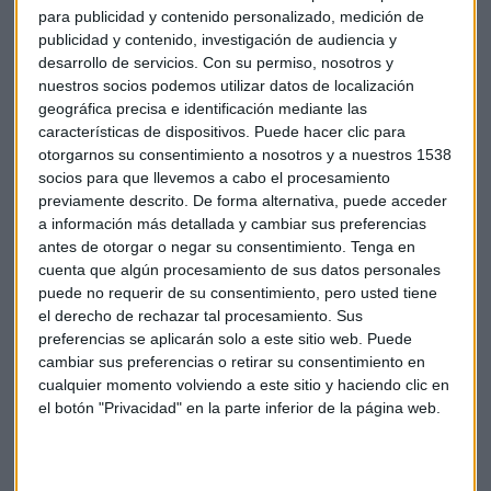
para publicidad y contenido personalizado, medición de
publicidad y contenido, investigación de audiencia y
desarrollo de servicios.
Con su permiso, nosotros y
nuestros socios podemos utilizar datos de localización
geográfica precisa e identificación mediante las
A pesar de las dificultades a la hora entrenar, no debemos
características de dispositivos. Puede hacer clic para
otorgarnos su consentimiento a nosotros y a nuestros 1538
tirar la toalla nunca. Tampoco a la hora de invertir y menos
socios para que llevemos a cabo el procesamiento
con la bolsa europea, según
David Ardura, director de
previamente descrito. De forma alternativa, puede acceder
gestión de Gesconsult.
a información más detallada y cambiar sus preferencias
antes de otorgar o negar su consentimiento.
Tenga en
cuenta que algún procesamiento de sus datos personales
puede no requerir de su consentimiento, pero usted tiene
el derecho de rechazar tal procesamiento. Sus
preferencias se aplicarán solo a este sitio web. Puede
En una carrera tenemos que evitar obstáculos que pueden
cambiar sus preferencias o retirar su consentimiento en
entorpecer el camino…en los mercados, tenemos que evitar
cualquier momento volviendo a este sitio y haciendo clic en
deuda pública según
Natalia aguirre, directora de
el botón "Privacidad" en la parte inferior de la página web.
análisis de Renta 4.