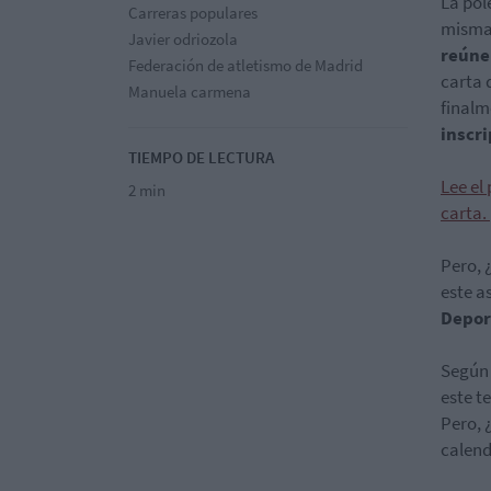
La pol
Carreras populares
misma
Javier odriozola
reúne
Federación de atletismo de Madrid
carta 
Manuela carmena
finalm
inscr
TIEMPO DE LECTURA
Lee el
2 min
carta.
Pero, 
este a
Depor
Según 
este t
Pero, 
calend