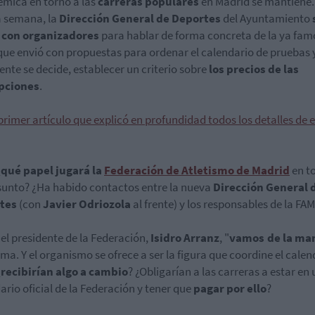
émica en torno a las
carreras populares
en Madrid se mantiene. 
 semana, la
Dirección General de Deportes
del Ayuntamiento
 con organizadores
para hablar de forma concreta de la ya fa
que envió con propuestas para ordenar el calendario de pruebas y,
ente se decide, establecer un criterio sobre
los precios de las
ipciones
.
 primer artículo que explicó en profundidad todos los detalles de 
¿
qué papel jugará la
Federación de Atletismo de Madrid
en t
sunto? ¿Ha habido contactos entre la nueva
Dirección General 
tes
(con
Javier Odriozola
al frente) y los responsables de la FA
el presidente de la Federación,
Isidro Arranz
, "
vamos de la ma
ema. Y el organismo se ofrece a ser la figura que coordine el calen
¿
recibirían algo a cambio
? ¿Obligarían a las carreras a estar en 
ario oficial de la Federación y tener que
pagar por ello
?