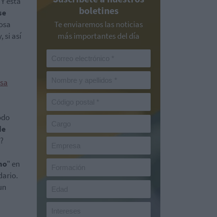
Y esta
boletines
se
mosa
Te enviaremos las noticias
 si así
más importantes del día
esa
odo
de
M?
no
" en
dario.
un