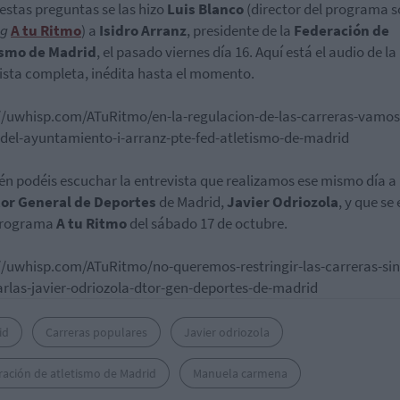
estas preguntas se las hizo
Luis Blanco
(director del programa s
ng
A tu Ritmo
) a
Isidro Arranz
, presidente de la
Federación de
ismo de Madrid
, el pasado viernes día 16. Aquí está el audio de la
ista completa, inédita hasta el momento.
//uwhisp.com/ATuRitmo/en-la-regulacion-de-las-carreras-vamos
el-ayuntamiento-i-arranz-pte-fed-atletismo-de-madrid
n podéis escuchar la entrevista que realizamos ese mismo día a
tor General de Deportes
de Madrid,
Javier Odriozola
, y que se
 programa
A tu Ritmo
del sábado 17 de octubre.
//uwhisp.com/ATuRitmo/no-queremos-restringir-las-carreras-sin
rlas-javier-odriozola-dtor-gen-deportes-de-madrid
id
Carreras populares
Javier odriozola
ración de atletismo de Madrid
Manuela carmena