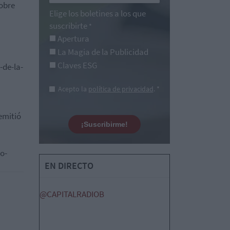
obre
Elige los boletines a los que
suscribirte
*
Apertura
La Magia de la Publicidad
Claves ESG
-de-la-
Acepto la
política de privacidad
. *
 emitió
¡Suscribirme!
o-
EN DIRECTO
@CAPITALRADIOB