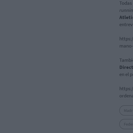
Todas 
runni
Atlet
entrev
https:
mano-d
Tambié
Direc
en el
https:
ordena
Madr
Fede