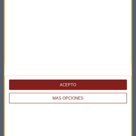
Acepto la
política de privacidad
. *
¡Suscribirme!
EN DIRECTO
@CAPITALRADIOB
ACEPTO
MÁS OPCIONES
NOTICIAS RELACIONADAS