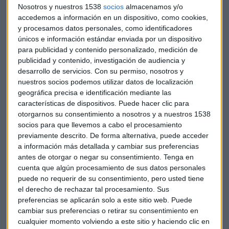
Nosotros y nuestros 1538
socios
almacenamos y/o
y algunas, como el
Impuesto de Bienes y Servicios
y la
accedemos a información en un dispositivo, como cookies,
desmonetización
, habrían socavado el crecimiento a corto
y procesamos datos personales, como identificadores
plazo. El Impuesto ha supuesto la unificación de 17 tasas y
únicos e información estándar enviada por un dispositivo
tributos indirectos de los estados y del Gobierno central del
para publicidad y contenido personalizado, medición de
país en un único tributo.
publicidad y contenido, investigación de audiencia y
desarrollo de servicios.
Con su permiso, nosotros y
Entre los retos pendientes,
la agencia de calificación hace
nuestros socios podemos utilizar datos de localización
geográfica precisa e identificación mediante las
hincapié en la todavía “débil inversión en el sector
características de dispositivos. Puede hacer clic para
privado” y la falta de progreso en las reformas agrícola
otorgarnos su consentimiento a nosotros y a nuestros 1538
y laboral
. En sus previsiones, pronostica que el crecimiento
socios para que llevemos a cabo el procesamiento
del PIB real del país se modere al 6,7% este año fiscal que
previamente descrito. De forma alternativa, puede acceder
finaliza en marzo de 2018. A medida que “se desvanezcan las
a información más detallada y cambiar sus preferencias
interrupciones, con la ayuda de las medidas
antes de otorgar o negar su consentimiento.
Tenga en
gubernamentales recientes para apoyar a las pymes y
cuenta que algún procesamiento de sus datos personales
puede no requerir de su consentimiento, pero usted tiene
exportadoras” el crecimiento del PIB será del 7,5%.
el derecho de rechazar tal procesamiento. Sus
preferencias se aplicarán solo a este sitio web. Puede
Optimista es también el ministro de finanzas del país
,
cambiar sus preferencias o retirar su consentimiento en
Arun Jaitley, quien asegura en la CNBC que “la India debería
cualquier momento volviendo a este sitio y haciendo clic en