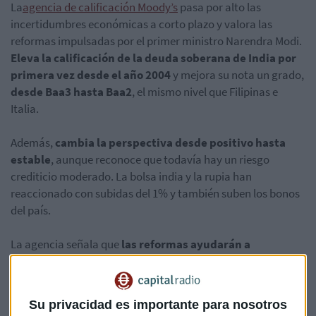
La
agencia de calificación Moody’s
pasa por alto las
incertidumbres económicas a corto plazo y valora las
reformas impulsadas por el primer ministro Narendra Modi.
Eleva la calificación de la deuda soberana de India por
primera vez desde el año 2004
y mejora su nota un grado,
desde Baa3 hasta Baa2
, el mismo nivel que Filipinas e
Italia.
Además,
cambia la perspectiva desde positivo hasta
estable
, aunque reconoce que todavía hay un riesgo
crediticio moderado. La bolsa india y la rupia han
reaccionado con subidas del 1% y también suben los bonos
del país.
La agencia señala que
las reformas ayudarán a
estabilizar el creciente nivel de deuda
, situado en el 68%
del PIB en 2016, y “con el tiempo, mejorar el alto crecimiento
potencial de la India”. Moody’s reconoce que muchas de
Su privacidad es importante para nosotros
estas medidas necesitarán tiempo para mostrar resultados