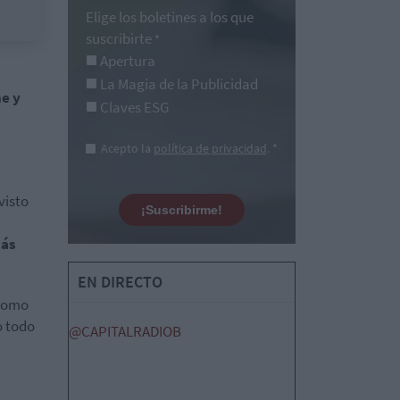
Elige los boletines a los que
suscribirte
*
Apertura
La Magia de la Publicidad
e y
Claves ESG
Acepto la
política de privacidad
. *
visto
¡Suscribirme!
más
EN DIRECTO
 como
o todo
@CAPITALRADIOB