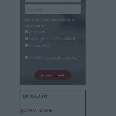
Elige los boletines a los que
suscribirte
*
Apertura
La Magia de la Publicidad
Claves ESG
Acepto la
política de privacidad
. *
¡Suscribirme!
EN DIRECTO
@CAPITALRADIOB