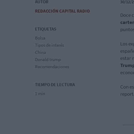
AUTOR
30/12/2
REDACCIÓN CAPITAL RADIO
Doce c
carter
ETIQUETAS
puntos
Bolsa
Los ex
Tipos de interés
españo
China
estar 
Donald trump
Trum
Recomendaciones
econo
TIEMPO DE LECTURA
Con es
1 min
report