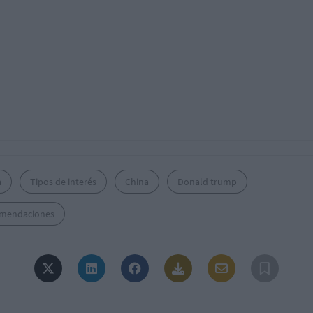
a
Tipos de interés
China
Donald trump
mendaciones