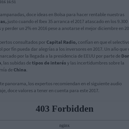
016 16:51
ampanadas, doce ideas en Bolsa para hacer rentable nuestras
as,
justo cuando el Ibex 35 arranca el 2017 atascado en los 9.300
 y perder un 2% en 2016 pese a anotarse el mejor diciembre en 20
pertos consultados por
Capital Radio,
confían en que el selectiv
l por fín pueda dar alegrías a los inversores en 2017. Un año que 
marcado por la llegada a la presidencia de EEUU por parte de
Don
p
, las subidas de
tipos de interés
y las incertidumbres sobre la
mía de
China
.
te panorama, los expertos recomiendan en el siguiente audio
aje, doce valores a tener en cuenta para este 2017.