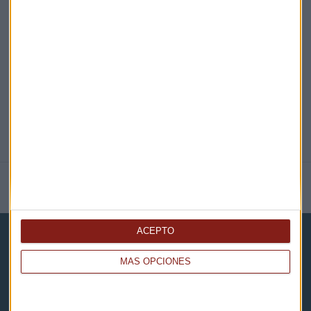
EN DIRECTO
@CAPITALRADIOB
NOTICIAS RELACIONADAS
ACEPTO
MÁS OPCIONES
Capital Radio