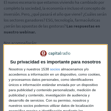
El nuevo escenario que estamos viviendo ha cambiado por
completo la sociedad, la economía e incluso el concepto de
inversión. Pero, ¿qué pasará el año que viene? ¿Cuáles serán
los sectores ganadores? ESG, tecnología, farmacéuticas
¿serán las apuestas de las gestoras?
Las respuestas en
nuestro webinar.
Nos acompañarán:
Álvaro Antón Luna, Director de Distribución para Iberia de
Aberdeen Standard Investments
Su privacidad es importante para nosotros
Amelia Benito, Gestora de inversión de Ibercaja.
Nosotros y nuestros 1538
socios
almacenamos y/o
Luis Martín, Director de Ventas de BMO Global Asset
accedemos a información en un dispositivo, como cookies,
Management
y procesamos datos personales, como identificadores
únicos e información estándar enviada por un dispositivo
Reserve su plaza para esta jornada conducida por Luis
para publicidad y contenido personalizado, medición de
publicidad y contenido, investigación de audiencia y
Vicente Muñoz aquí y recibirá el enlace para acceder al
desarrollo de servicios.
Con su permiso, nosotros y
webinar el 2 de diciembre a las 17:00 horas.
nuestros socios podemos utilizar datos de localización
geográfica precisa e identificación mediante las