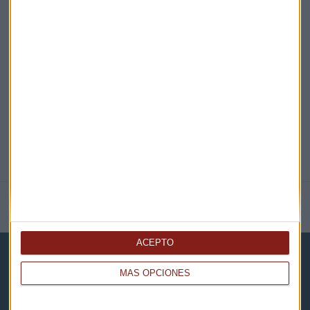
EN DIRECTO
@CAPITALRADIOB
NOTICIAS RELACIONADAS
ACEPTO
MÁS OPCIONES