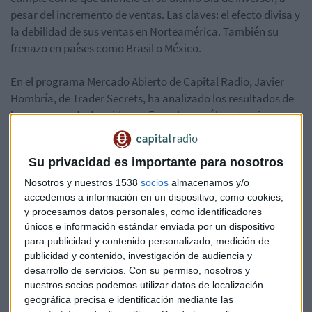
pesar del incremento de ventas. Las claves: el efecto divisa y
la debilidad de sus ventas en Norteamérica. También su
frenazo en países como Brasil o México.
En el programa Mercado Abierto de Capital Radio, Javier
Hombría, de Trader Secrets, ha analizado los resultados de
la empresa estadounidense. Escucha aquí la entrevista
completa.
Su privacidad es importante para nosotros
https://play.uwhisp.com/MercadoAbierto/nike-pierde-la-
carrera-en-el-mercado-analisis-de-sus-resultados-con-
Nosotros y nuestros 1538
socios
almacenamos y/o
jhombria-de-trader_secrets
accedemos a información en un dispositivo, como cookies,
y procesamos datos personales, como identificadores
únicos e información estándar enviada por un dispositivo
(Imagen: Flickr - Alessio Jacona)
para publicidad y contenido personalizado, medición de
publicidad y contenido, investigación de audiencia y
Nike
Trader secrets
Resultados
desarrollo de servicios.
Con su permiso, nosotros y
nuestros socios podemos utilizar datos de localización
Javier hombria
geográfica precisa e identificación mediante las