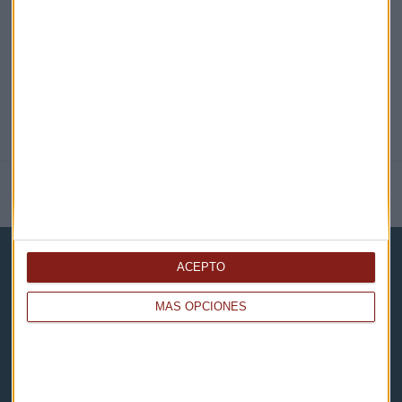
@CAPITALRADIOB
NOTICIAS RELACIONADAS
ACEPTO
MÁS OPCIONES
Capital Radio
Noticias