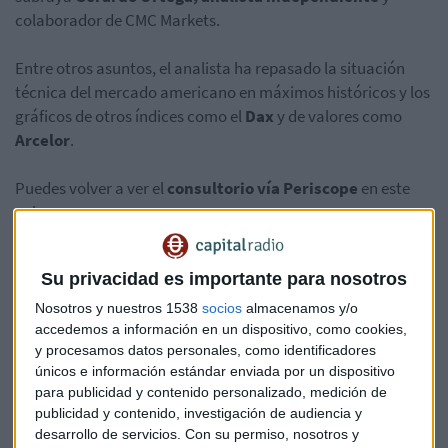
colaborador de CMC Markets.
Entre otros asuntos, el analista ha repasado la situación
técnica del mercado americano en máximos históricos y los
gráficos de otros índices como el
Dax
y de valores como
Arcelor
.
Puedes volver a ver el
consultorio vía Periscope
en este
enlace:
Consultorio de bolsa con Gerardo Ortega
Su privacidad es importante para nosotros
en
#MercadoAbierto
Nosotros y nuestros 1538
socios
almacenamos y/o
https://t.co/uMhK9DkfvE
accedemos a información en un dispositivo, como cookies,
y procesamos datos personales, como identificadores
únicos e información estándar enviada por un dispositivo
para publicidad y contenido personalizado, medición de
— CAPITAL RADIO (@CAPITALRADIOB)
publicidad y contenido, investigación de audiencia y
desarrollo de servicios.
Con su permiso, nosotros y
15 de febrero de 2017