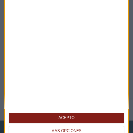
¡Suscribirme!
EN DIRECTO
@CAPITALRADIOB
NOTICIAS RELACIONADAS
ACEPTO
MÁS OPCIONES