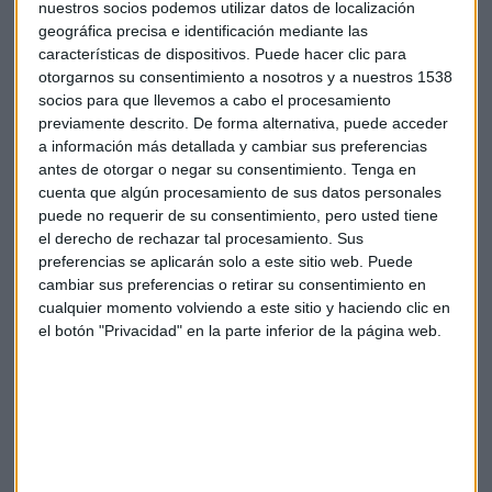
nuestros socios podemos utilizar datos de localización
geográfica precisa e identificación mediante las
características de dispositivos. Puede hacer clic para
otorgarnos su consentimiento a nosotros y a nuestros 1538
Ibex 35
Dólar
Dow jones
Dax
socios para que llevemos a cabo el procesamiento
previamente descrito. De forma alternativa, puede acceder
a información más detallada y cambiar sus preferencias
CMC Markets
Gerardo ortega
antes de otorgar o negar su consentimiento.
Tenga en
cuenta que algún procesamiento de sus datos personales
puede no requerir de su consentimiento, pero usted tiene
el derecho de rechazar tal procesamiento. Sus
preferencias se aplicarán solo a este sitio web. Puede
cambiar sus preferencias o retirar su consentimiento en
cualquier momento volviendo a este sitio y haciendo clic en
Suscríbete a nuestros boletines
el botón "Privacidad" en la parte inferior de la página web.
Te enviaremos las noticias más importantes del día