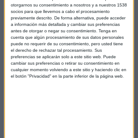
otorgarnos su consentimiento a nosotros y a nuestros 1538
positivo de lo previsto e incluso los resultados
socios para que llevemos a cabo el procesamiento
empresariales, peores en general a los del año pasado, son
previamente descrito. De forma alternativa, puede acceder
mejores de lo previsto hace unos meses.
a información más detallada y cambiar sus preferencias
antes de otorgar o negar su consentimiento.
Tenga en
¿Y ahora qué?
Las cuentas de las empresas
cuenta que algún procesamiento de sus datos personales
determinarán la evolución del mercado
, según Arroyo,
puede no requerir de su consentimiento, pero usted tiene
pero hay que tener en cuenta que “el mercado está cada vez
el derecho de rechazar tal procesamiento. Sus
más caro” y tarde o temprano la temida recesión llegará.
preferencias se aplicarán solo a este sitio web. Puede
cambiar sus preferencias o retirar su consentimiento en
Por ello, JP Morgan AM recomienda
estrategias más
cualquier momento volviendo a este sitio y haciendo clic en
el botón "Privacidad" en la parte inferior de la página web.
defensivas
. “Son estrategias con menos direccionalidad,
que manejen bien la volatilidad y puedan tomar posiciones
cortas, beneficiándose de posibles caídas, incluso dentro de
la renta fija, que sean flexibles y capaces de capitalizar
oportunidades”, apunta Arroyo.
Este contexto está sustentado por la mayor relajación
monetaria de los bancos centrales, especialmente la FED y
el BCE. Según el experto, “
el mercado no se cree una