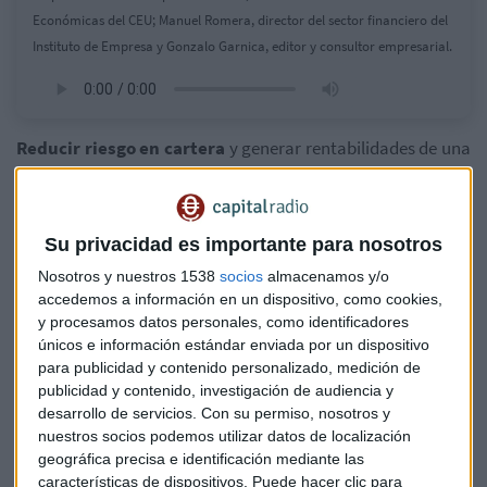
Económicas del CEU; Manuel Romera, director del sector financiero del
Instituto de Empresa y Gonzalo Garnica, editor y consultor empresarial.
Reducir riesgo en cartera
y generar rentabilidades de una
forma menos correlacionada con el mercado. Es la
recomendación de Manuel Arroyo, director de inversiones
de
JP Morgan Asset Management
, en el actual entorno de
Su privacidad es importante para nosotros
mercado: “Hemos pasado demasiado rápido de una
depresión y pánico a finales del año pasado, a la euforia de
Nosotros y nuestros 1538
socios
almacenamos y/o
accedemos a información en un dispositivo, como cookies,
este primer trimestre”.
y procesamos datos personales, como identificadores
únicos e información estándar enviada por un dispositivo
Ha sido la “recuperación más rápida de la historia” e igual
para publicidad y contenido personalizado, medición de
que “no estaba justificada la caída tan brusca del año
publicidad y contenido, investigación de audiencia y
pasado, es difícil seguir con rentabilidades como las que
desarrollo de servicios.
Con su permiso, nosotros y
estamos viendo ahora”. Los datos macro están
nuestros socios podemos utilizar datos de localización
sorprendiendo positivamente y
alejan el riesgo de
geográfica precisa e identificación mediante las
recesión
. El mercado reconoce un escenario algo más
características de dispositivos. Puede hacer clic para