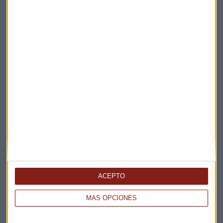
Elige los boletines a los que suscribirte
*
Apertura
La Magia de la Publicidad
Claves ESG
ACEPTO
Acepto la
política de privacidad
. *
MÁS OPCIONES
¡Suscribirme!