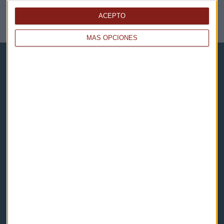
ACEPTO
NOTICIAS RELACIONADAS
MÁS OPCIONES
Capital Radio
Noticias
Eventos
Consultorios
Programas y podcasts