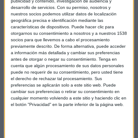
publicidad y contenido, investigación de audiencia y
advierte de las rentabilidades de los bonos y augura subidas
desarrollo de servicios.
Con su permiso, nosotros y
en los próximos 4 o 6 meses. Escucha su intervención
nuestros socios podemos utilizar datos de localización
completa aquí:
geográfica precisa e identificación mediante las
características de dispositivos. Puede hacer clic para
otorgarnos su consentimiento a nosotros y a nuestros 1538
socios para que llevemos a cabo el procesamiento
previamente descrito. De forma alternativa, puede acceder
a información más detallada y cambiar sus preferencias
antes de otorgar o negar su consentimiento.
Tenga en
cuenta que algún procesamiento de sus datos personales
puede no requerir de su consentimiento, pero usted tiene
el derecho de rechazar tal procesamiento. Sus
preferencias se aplicarán solo a este sitio web. Puede
cambiar sus preferencias o retirar su consentimiento en
cualquier momento volviendo a este sitio y haciendo clic en
el botón "Privacidad" en la parte inferior de la página web.
Suscríbete a nuestros boletines