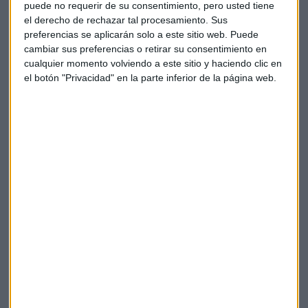
puede no requerir de su consentimiento, pero usted tiene
inquietantes" que, de no materializarse en una corrección,
el derecho de rechazar tal procesamiento. Sus
sería la primera vez en 40 años que estos patrones fallan.
preferencias se aplicarán solo a este sitio web. Puede
cambiar sus preferencias o retirar su consentimiento en
El análisis técnico muestra formaciones potencialmente
cualquier momento volviendo a este sitio y haciendo clic en
bajistas en varios índices. El
Russell
2000 presenta un patrón
el botón "Privacidad" en la parte inferior de la página web.
de cabeza y hombros con un
bicéfalo
cerca de su resistencia
ascendente y en zona de máximos históricos.
Por su parte, el Dow Industrial muestra un doble techo,
mientras que el índice de transportes, que había mantenido
una divergencia desde julio, estaría rompiendo resistencias
al alza.
La batalla entre formaciones técnicas
El experto destaca cómo las formaciones de continuidad
alcista están contraponiendo a las señales bajistas. "Si
contraponemos la idea de la bandera a la idea del cabeza y
hombros, que es algo que
recurrentemente
nos vamos a