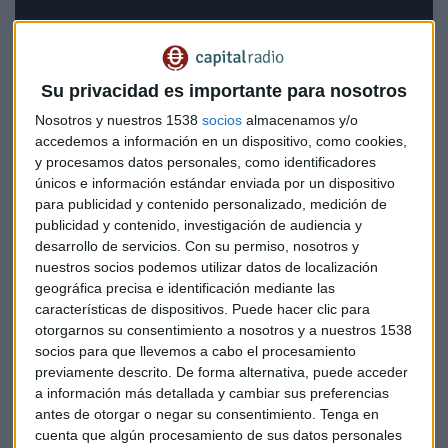
Su privacidad es importante para nosotros
Nosotros y nuestros 1538
socios
almacenamos y/o
accedemos a información en un dispositivo, como cookies,
y procesamos datos personales, como identificadores
únicos e información estándar enviada por un dispositivo
para publicidad y contenido personalizado, medición de
publicidad y contenido, investigación de audiencia y
desarrollo de servicios.
Con su permiso, nosotros y
nuestros socios podemos utilizar datos de localización
geográfica precisa e identificación mediante las
Señales contradictorias en los principales
características de dispositivos. Puede hacer clic para
otorgarnos su consentimiento a nosotros y a nuestros 1538
índices
socios para que llevemos a cabo el procesamiento
"Es un año sorprendente. Desde los mismos de abril, he
previamente descrito. De forma alternativa, puede acceder
a información más detallada y cambiar sus preferencias
estado siempre muy cauto y sigo estando muy cauto",
antes de otorgar o negar su consentimiento.
Tenga en
reconoce Doblado, quien advierte que los indicadores de
cuenta que algún procesamiento de sus datos personales
profundidad de mercado muestran señales "muy