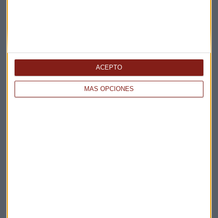
ACEPTO
MÁS OPCIONES
Elige los boletines a los que suscribirte
*
Apertura