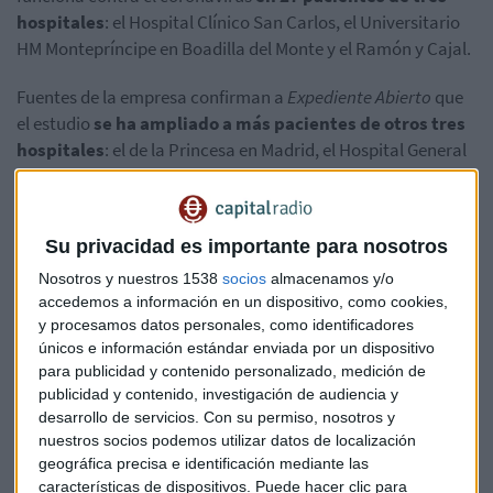
hospitales
: el Hospital Clínico San Carlos, el Universitario
HM
Montepríncipe
en Boadilla del Monte y el Ramón y
Cajal
.
Fuentes de la empresa confirman a
Expediente Abierto
que
el estudio
se ha ampliado a más pacientes de otros tres
hospitales
: el de la Princesa en Madrid, el Hospital General
de Ciudad Real y el Universitario
Germans
Trias i
Pujol
de
Badalona. Según consta en el Registro Español de Estudios
Clínicos, el estudio
ya está "activo" en el de la Princesa
Su privacidad es importante para nosotros
pero no todavía en los otros dos
.
Nosotros y nuestros 1538
socios
almacenamos y/o
accedemos a información en un dispositivo, como cookies,
y procesamos datos personales, como identificadores
Así son los pacientes del estudio de
únicos e información estándar enviada por un dispositivo
para publicidad y contenido personalizado, medición de
PharmaMar
publicidad y contenido, investigación de audiencia y
desarrollo de servicios.
Con su permiso, nosotros y
Como
no es lo mismo aplicar el tratamiento a un
nuestros socios podemos utilizar datos de localización
asintomático
que a un paciente que requiera respiración
geográfica precisa e identificación mediante las
asistida, se debe observar los filtros que
PharmaMar
aplica
características de dispositivos. Puede hacer clic para