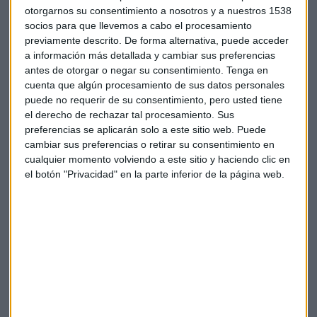
para aceptar a los pacientes de su estudio.
otorgarnos su consentimiento a nosotros y a nuestros 1538
socios para que llevemos a cabo el procesamiento
El Registro Español de Estudios Clínicos desglosa cuáles son
previamente descrito. De forma alternativa, puede acceder
a información más detallada y cambiar sus preferencias
esas condiciones. Entre otras cosas, deben ser personas con
antes de otorgar o negar su consentimiento.
Tenga en
una PCR positiva, con síntomas y
que precisen de
cuenta que algún procesamiento de sus datos personales
hospitalización
. Esto último es lo realmente importante
puede no requerir de su consentimiento, pero usted tiene
puesto que son estas personas las que pueden necesitar un
el derecho de rechazar tal procesamiento. Sus
tratamiento para mejorar su estado de salud.
preferencias se aplicarán solo a este sitio web. Puede
cambiar sus preferencias o retirar su consentimiento en
cualquier momento volviendo a este sitio y haciendo clic en
el botón "Privacidad" en la parte inferior de la página web.
Fuente: Registro Español de Estudios Clínicos
¿Qué se mide en el estudio?
En primer lugar, PharmaMar estudia la "seguridad y el perfil
toxicológico de Aplidin en cada nivel de dosis administrado