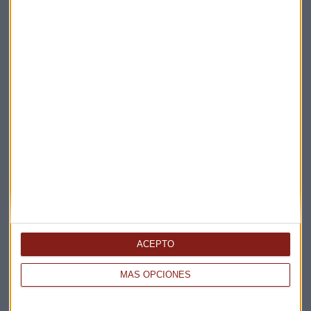
Elige los boletines a los que suscribirte
*
Apertura
La Magia de la Publicidad
Claves ESG
ACEPTO
Acepto la
política de privacidad
. *
MÁS OPCIONES
¡Suscribirme!