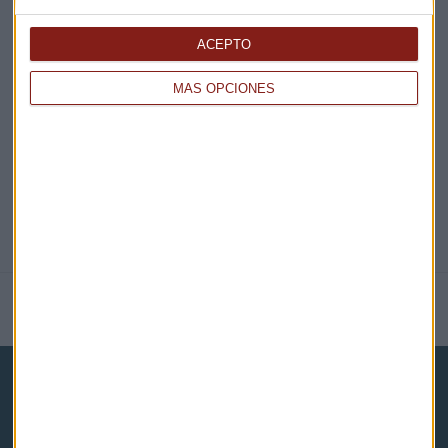
EN DIRECTO
ACEPTO
MÁS OPCIONES
@CAPITALRADIOB
NOTICIAS RELACIONADAS