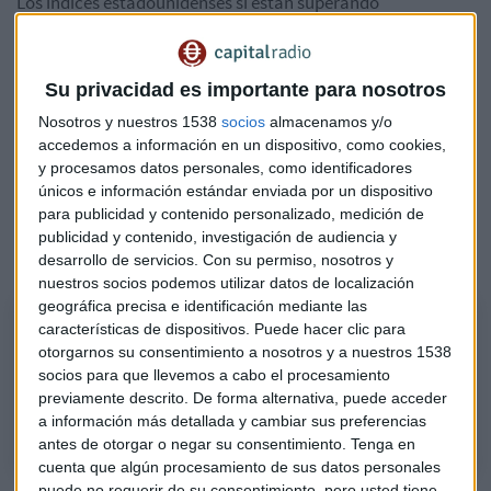
Los índices estadounidenses sí están superando
resistencias. Por tanto, según Iturralde, las bolsas europeas
continuarán laterales y en EEUU van a seguir en un tono
mejor que nosotros.
Su privacidad es importante para nosotros
Nosotros y nuestros 1538
socios
almacenamos y/o
“En Europa es muy muy difícil que veamos grandes subidas.
accedemos a información en un dispositivo, como cookies,
España, mucho peor que Europa”, señala el experto que
y procesamos datos personales, como identificadores
apunta a que el mercado “está muy complicado” durante
únicos e información estándar enviada por un dispositivo
las próximas semanas.
para publicidad y contenido personalizado, medición de
publicidad y contenido, investigación de audiencia y
Escucha el análisis completo:
desarrollo de servicios.
Con su permiso, nosotros y
nuestros socios podemos utilizar datos de localización
geográfica precisa e identificación mediante las
Consultorio de bolsa con Alberto Iturralde, analista independiente
características de dispositivos. Puede hacer clic para
Cree que las bolsas europeas están inmersas en un fuerte movimiento
otorgarnos su consentimiento a nosotros y a nuestros 1538
lateral y analiza por qué el Ibex 35 ha funcionado peor que el resto de
socios para que llevemos a cabo el procesamiento
previamente descrito. De forma alternativa, puede acceder
índices
a información más detallada y cambiar sus preferencias
antes de otorgar o negar su consentimiento.
Tenga en
cuenta que algún procesamiento de sus datos personales
puede no requerir de su consentimiento, pero usted tiene